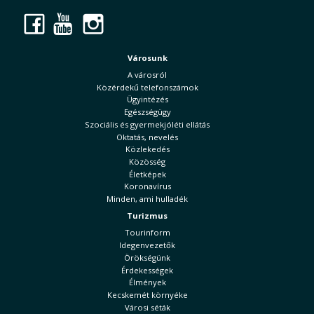
Facebook
YouTube
Instagram
Városunk
A városról
Közérdekű telefonszámok
Ügyintézés
Egészségügy
Szociális és gyermekjóléti ellátás
Oktatás, nevelés
Közlekedés
Közösség
Életképek
Koronavírus
Minden, ami hulladék
Turizmus
Tourinform
Idegenvezetők
Örökségünk
Érdekességek
Élmények
Kecskemét környéke
Városi séták