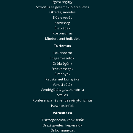
Egészségügy
Szociális és gyermekjóléti ellátás
Oktatás, nevelés
Közlekedés
Közösség
Életképek
Koronavírus
Minden, ami hulladék
Turizmus
Tourinform
Idegenvezetők
Örökségünk
Érdekességek
Élmények
Kecskemét környéke
Városi séták
Vendéglátás, gasztronómia
Szállás
Konferencia- és rendezvényturizmus
Hasznos infók
Városháza
Tisztségviselők, képviselők
Országgyűlési képviselők
Önkormányzat