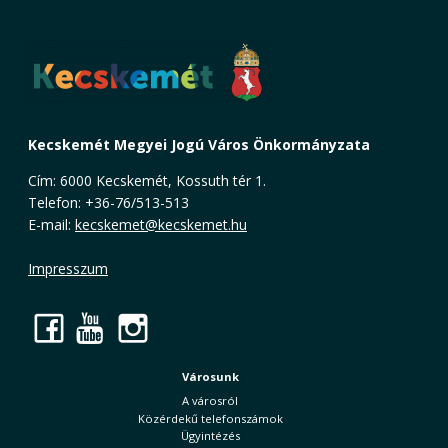
Kecskemét Megyei Jogú Város Önkormányzata
Cím: 6000 Kecskemét, Kossuth tér 1.
Telefon: +36-76/513-513
E-mail:
kecskemet@kecskemet.hu
Impresszum
Facebook
YouTube
Instagram
Városunk
A városról
Közérdekű telefonszámok
Ügyintézés