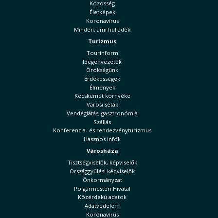
Közösség
Életképek
Koronavírus
Minden, ami hulladék
Turizmus
Tourinform
Idegenvezetők
Örökségünk
Érdekességek
Élmények
Kecskemét környéke
Városi séták
Vendéglátás, gasztronómia
Szállás
Konferencia- és rendezvényturizmus
Hasznos infók
Városháza
Tisztségviselők, képviselők
Országgyűlési képviselők
Önkormányzat
Polgármesteri Hivatal
Közérdekű adatok
Adatvédelem
Koronavírus