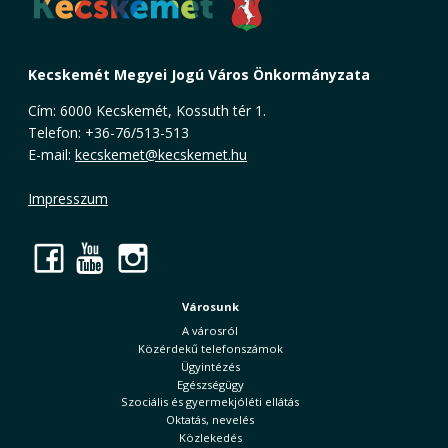
Kecskemét Megyei Jogú Város Önkormányzata
Cím: 6000 Kecskemét, Kossuth tér 1.
Telefon: +36-76/513-513
E-mail:
kecskemet@kecskemet.hu
Impresszum
Facebook
YouTube
Instagram
Városunk
A városról
Közérdekű telefonszámok
Ügyintézés
Egészségügy
Szociális és gyermekjóléti ellátás
Oktatás, nevelés
Közlekedés