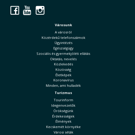
Facebook
YouTube
Instagram
Városunk
A városról
Közérdekű telefonszámok
Ügyintézés
Egészségügy
Szociális és gyermekjóléti ellátás
Oktatás, nevelés
Közlekedés
Közösség
Életképek
Koronavírus
Minden, ami hulladék
Turizmus
Tourinform
Idegenvezetők
Örökségünk
Érdekességek
Élmények
Kecskemét környéke
Városi séták