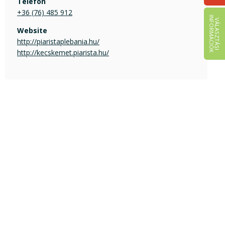
Telefon
+36 (76) 485 912
I
K
V
Á
L
A
S
Z
T
Á
S
I
N
F
O
R
M
Á
C
I
Ó
Website
http://piaristaplebania.hu/
http://kecskemet.piarista.hu/