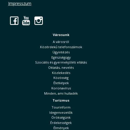
Impresszum
Facebook
YouTube
Instagram
Városunk
A városról
Közérdekű telefonszámok
Ügyintézés
Egészségügy
Szociális és gyermekjóléti ellátás
Oktatás, nevelés
Közlekedés
Közösség
Életképek
Koronavírus
Minden, ami hulladék
Turizmus
Tourinform
Idegenvezetők
Örökségünk
Érdekességek
Élmények