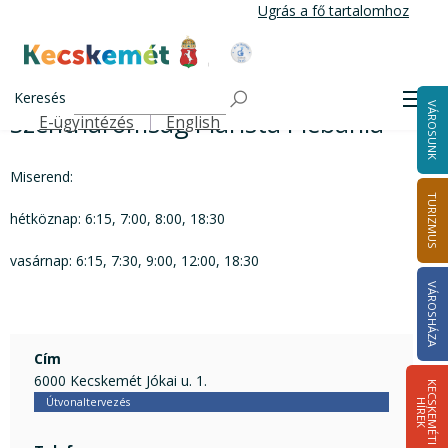
Ugrás
Ugrás a fő tartalomhoz
a
tartalomra
Kecskemét Város Honlapja
Szentháromság Piarista Plébánia
Címlap
Keresés
Men
VÁROSUNK
Szentháromság Piarista Plébánia
E-ügyintézés
English
Felső navigáció
Miserend:
TURIZMUS
hétköznap: 6:15, 7:00, 8:00, 18:30
vasárnap: 6:15, 7:30, 9:00, 12:00, 18:30
VÁROSHÁZA
Cím
6000 Kecskemét Jókai u. 1.
K
E
C
S
K
E
M
É
T
I
Í
R
E
Útvonaltervezés
H
K