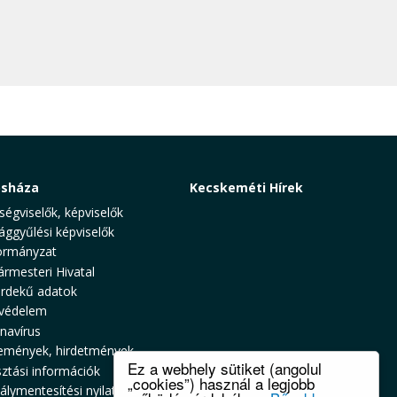
osháza
Kecskeméti Hírek
ségviselők, képviselők
ággyűlési képviselők
rmányzat
ármesteri Hivatal
rdekű adatok
védelem
navírus
emények, hirdetmények
Ez a webhely sütiket (angolul
sztási információk
„cookies”) használ a legjobb
álymentesítési nyilatkozat