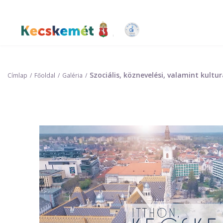
Ugrás
a
tartalomra
Kecskemét Város Honlapja
Szociális, köznevelési, valamint kult
Címlap
Főoldal
Galéria