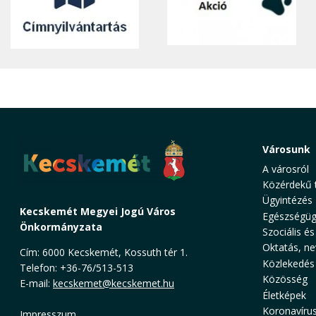
Városunk
A városról
Közérdekű 
Ügyintézés
Kecskemét Megyei Jogú Város
Egészségüg
Önkormányzata
Szociális és
Oktatás, ne
Cím: 6000 Kecskemét, Kossuth tér 1.
Közlekedés
Telefon: +36-76/513-513
Közösség
E-mail:
kecskemet@kecskemet.hu
Életképek
Koronavíru
Impresszum