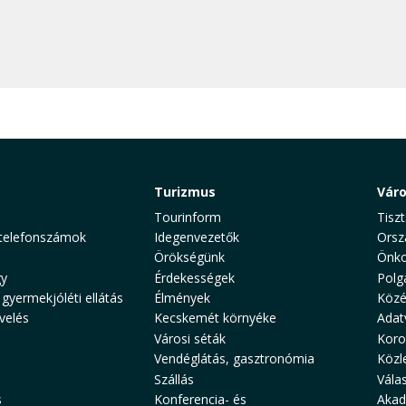
Turizmus
Vár
Tourinform
Tiszt
telefonszámok
Idegenvezetők
Orsz
Örökségünk
Önko
y
Érdekességek
Polg
 gyermekjóléti ellátás
Élmények
Közé
velés
Kecskemét környéke
Adat
Városi séták
Koro
Vendéglátás, gasztronómia
Közl
Szállás
Vála
s
Konferencia- és
Akad