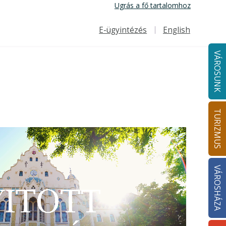
Ugrás a fő tartalomhoz
E-ügyintézés
English
Felső navigáció
VÁROSUNK
TURIZMUS
VÁROSHÁZA