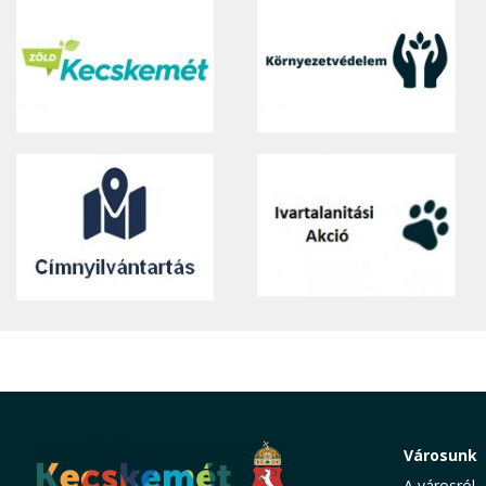
Városunk
A városról