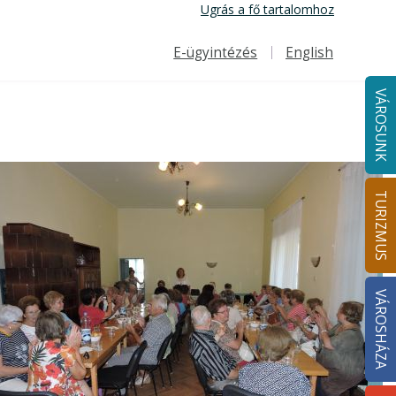
Ugrás a fő tartalomhoz
E-ügyintézés
English
Felső navigáció
VÁROSUNK
TURIZMUS
VÁROSHÁZA