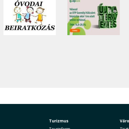
Turizmus
Vár
Tourinform
Tiszt