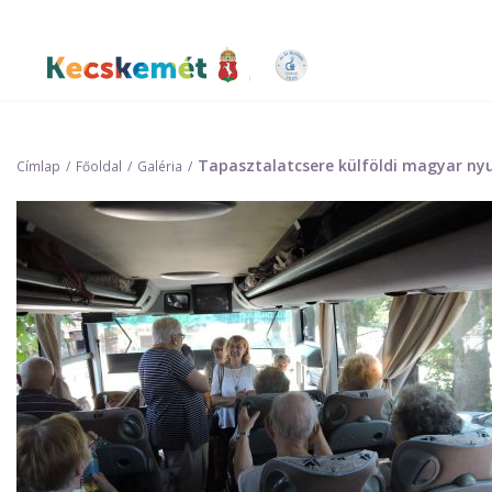
Ugrás
a
tartalomra
Kecskemét Város Honlapja
Tapasztalatcsere külföldi magyar nyu
Címlap
Főoldal
Galéria