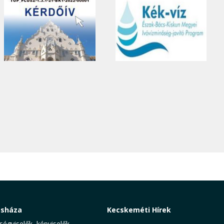
osháza
Kecskeméti Hírek
ségviselők, képviselők