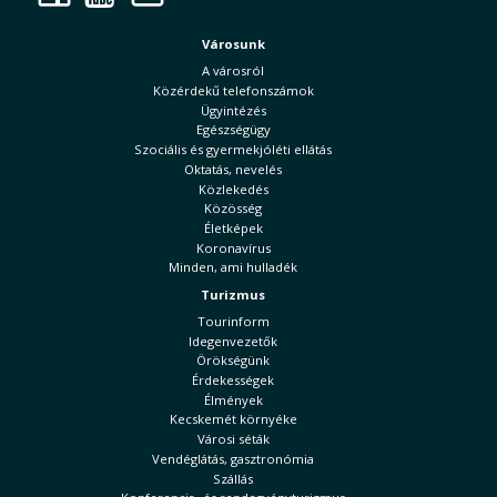
Városunk
A városról
Közérdekű telefonszámok
Ügyintézés
Egészségügy
Szociális és gyermekjóléti ellátás
Oktatás, nevelés
Közlekedés
Közösség
Életképek
Koronavírus
Minden, ami hulladék
Turizmus
Tourinform
Idegenvezetők
Örökségünk
Érdekességek
Élmények
Kecskemét környéke
Városi séták
Vendéglátás, gasztronómia
Szállás