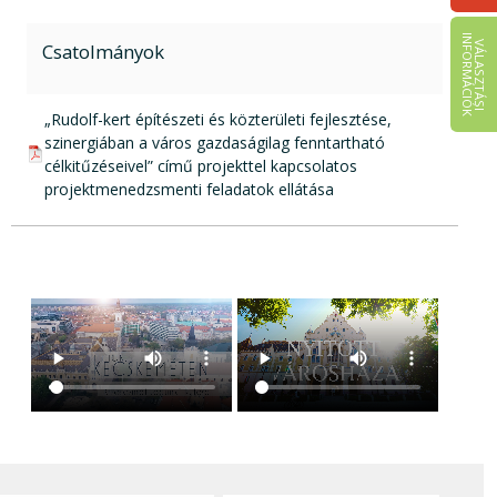
I
K
V
Á
L
A
S
Z
T
Á
S
I
N
F
O
R
M
Á
C
I
Ó
Csatolmányok
pdf csatolmány:
„Rudolf-kert építészeti és közterületi fejlesztése,
szinergiában a város gazdaságilag fenntartható
célkitűzéseivel” című projekttel kapcsolatos
projektmenedzsmenti feladatok ellátása