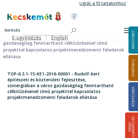
Ugrás
Ugrás a fő tartalomhoz
a
tartalomra
Kecskemét Város Honlapja
Címlap
TOP-6.3.1-15-KE1-2016-00001 - Rudolf-kert építészeti és
Keresés
Men
VÁROSUNK
közterületi fejlesztése, szinergiában a város
E-ügyintézés
English
Felső navigáció
gazdaságilag fenntartható célkitűzéseivel című
projekttel kapcsolatos projektmenedzsmenti feladatok
ellátása
TURIZMUS
TOP-6.3.1-15-KE1-2016-00001 - Rudolf-kert
építészeti és közterületi fejlesztése,
szinergiában a város gazdaságilag fenntartható
VÁROSHÁZA
célkitűzéseivel című projekttel kapcsolatos
projektmenedzsmenti feladatok ellátása
K
E
C
S
K
E
M
É
T
I
Í
R
E
H
K