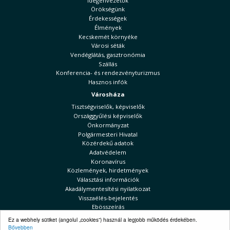
Idegenvezetők
Örökségünk
Érdekességek
Élmények
Kecskemét környéke
Városi séták
Vendéglátás, gasztronómia
Szállás
Konferencia- és rendezvényturizmus
Hasznos infók
Városháza
Tisztségviselők, képviselők
Országgyűlési képviselők
Önkormányzat
Polgármesteri Hivatal
Közérdekű adatok
Adatvédelem
Koronavírus
Közlemények, hirdetmények
Választási információk
Akadálymentesítési nyilatkozat
Visszaélés-bejelentés
Ebösszeírás
Kecskeméti Hírek
Ez a webhely sütiket (angolul „cookies”) használ a legjobb működés érdekében.
Bővebben