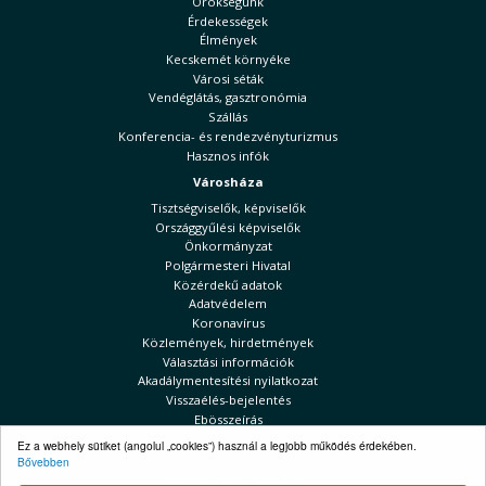
Örökségünk
Érdekességek
Élmények
Kecskemét környéke
Városi séták
Vendéglátás, gasztronómia
Szállás
Konferencia- és rendezvényturizmus
Hasznos infók
Városháza
Tisztségviselők, képviselők
Országgyűlési képviselők
Önkormányzat
Polgármesteri Hivatal
Közérdekű adatok
Adatvédelem
Koronavírus
Közlemények, hirdetmények
Választási információk
Akadálymentesítési nyilatkozat
Visszaélés-bejelentés
Ebösszeírás
Kecskeméti Hírek
Ez a webhely sütiket (angolul „cookies”) használ a legjobb működés érdekében.
Bővebben
Választási információk