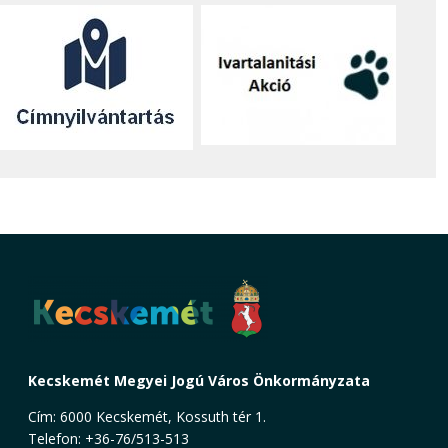
Kecskemét Megyei Jogú Város Önkormányzata
Cím: 6000 Kecskemét, Kossuth tér 1.
Telefon: +36-76/513-513