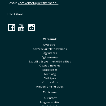
E-mail:
kecskemet@kecskemet.hu
Impresszum
Facebook
YouTube
Instagram
Városunk
A városról
Közérdekű telefonszámok
Ügyintézés
Egészségügy
Szociális és gyermekjóléti ellátás
Oktatás, nevelés
Közlekedés
Közösség
Életképek
Koronavírus
Minden, ami hulladék
Turizmus
Tourinform
Idegenvezetők