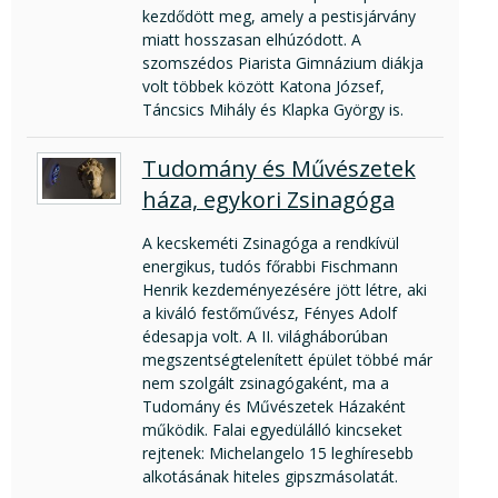
kezdődött meg, amely a pestisjárvány
miatt hosszasan elhúzódott. A
szomszédos Piarista Gimnázium diákja
volt többek között Katona József,
Táncsics Mihály és Klapka György is.
Tudomány és Művészetek
háza, egykori Zsinagóga
A kecskeméti Zsinagóga a rendkívül
energikus, tudós főrabbi Fischmann
Henrik kezdeményezésére jött létre, aki
a kiváló festőművész, Fényes Adolf
édesapja volt. A II. világháborúban
megszentségtelenített épület többé már
nem szolgált zsinagógaként, ma a
Tudomány és Művészetek Házaként
működik. Falai egyedülálló kincseket
rejtenek: Michelangelo 15 leghíresebb
alkotásának hiteles gipszmásolatát.