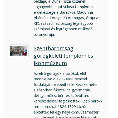
példája, a Duna-Tisza közének
legnagyobb copf stílusú temploma,
érdekessége a Barackos Madonna
oltárkép. Tornya 73 m magas, órája a
XIX. századi, az ország legnagyobb
számlapú és legrégebben működő
toronyórája.
Szentháromság
görögkeleti templom és
ikonmúzeum
Az első görögök a törökök elől
menekülve a XVII.- XVIII. század
fordulóján telepedtek le Kecskeméten.
Elsősorban fűszer- és gyarmatáru,
déligyümölcs, bőr- és szövöttáru
kereskedéssel foglalkoztak. Késő barokk
templomukat 1824-1829 között
építették fel egy helyi kőművesmester
vezetésével. A paróchiában kialakított