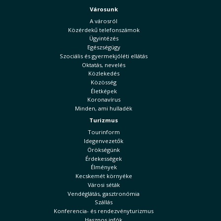
Városunk
A városról
Közérdekű telefonszámok
Ügyintézés
Egészségügy
Szociális és gyermekjóléti ellátás
Oktatás, nevelés
Közlekedés
Közösség
Életképek
Koronavírus
Minden, ami hulladék
Turizmus
Tourinform
Idegenvezetők
Örökségünk
Érdekességek
Élmények
Kecskemét környéke
Városi séták
Vendéglátás, gasztronómia
Szállás
Konferencia- és rendezvényturizmus
Hasznos infók