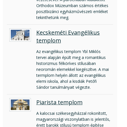
Orthodox Múzeumban számos értékes
posztbizánci egyházművészeti emléket
tekinthetünk meg.
Kecskeméti Evangélikus
templom
Az evangélikus templom Ybl Miklós
tervei alapján épült meg a romantikus
historizmus félköríves stílusában
neoromán elemekkel kiegészítve. A mai
termplom helyén állott az evangélikus
elemi iskola, ahol a kisdiák Petőfi
Sándor tanulmányait végezte.
Piarista templom
A kalocsai székesegyházzal rokonított,
magyarországi viszonylatban is jelentős,
érett barokk stílusú templom építése