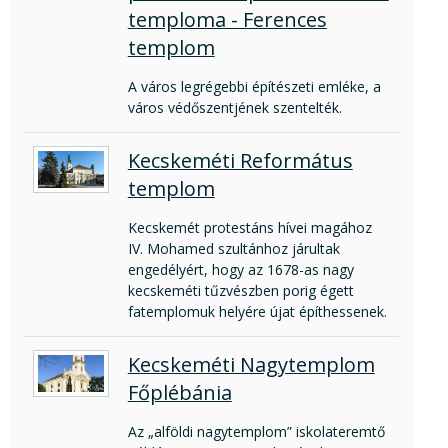
temploma - Ferences
templom
A város legrégebbi építészeti emléke, a
város védőszentjének szentelték.
Kecskeméti Református
templom
Kecskemét protestáns hívei magához
IV. Mohamed szultánhoz járultak
engedélyért, hogy az 1678-as nagy
kecskeméti tűzvészben porig égett
fatemplomuk helyére újat építhessenek.
Kecskeméti Nagytemplom
Főplébánia
Az „alföldi nagytemplom” iskolateremtő