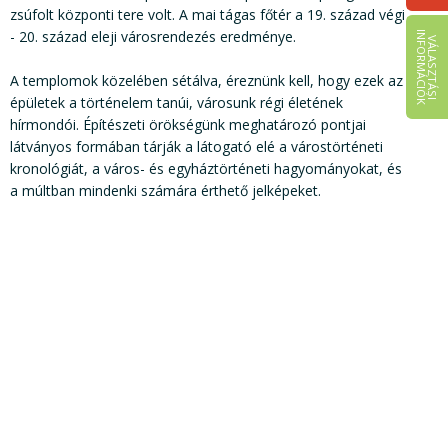
zsúfolt központi tere volt. A mai tágas főtér a 19. század végi
- 20. század eleji városrendezés eredménye.
I
K
V
Á
L
A
S
Z
T
Á
S
I
N
F
O
R
M
Á
C
I
Ó
A templomok közelében sétálva, éreznünk kell, hogy ezek az
épületek a történelem tanúi, városunk régi életének
hírmondói. Építészeti örökségünk meghatározó pontjai
látványos formában tárják a látogató elé a várostörténeti
kronológiát, a város- és egyháztörténeti hagyományokat, és
a múltban mindenki számára érthető jelképeket.