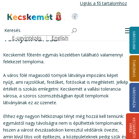
Ugrás
Ugrás a fő tartalomhoz
a
tartalomra
Kecskemét Város Honlapja
Tornyok városa
Címlap
Keresés
Men
VÁROSUNK
Tornyok városa
E-ügyintézés
English
Felső navigáció
Kecskemét főterén egymás közelében található valamennyi
felekezet temploma.
TURIZMUS
A város fölé magasodó tornyok látványa impozáns képet
nyújt, ami rajzolókat, festőket, fotósokat is megihletett. Jelkép
értékét is szokás emlegetni: Kecskemét a vallási tolerancia
VÁROSHÁZA
városa, a szoros szomszédságban épült templomok
látványának ez az üzenete.
Ehhez egy nagyon hétköznapi tényt még hozzá kell tennünk:
K
E
C
S
K
E
M
É
T
I
Í
R
E
egymástól nagy távolságra nem is épülhettek templomaink,
H
K
hiszen a várost évszázadokon keresztül védőárok övezte,
amin kívül tilos volt építkezni, a középületeknek pedig szűk és