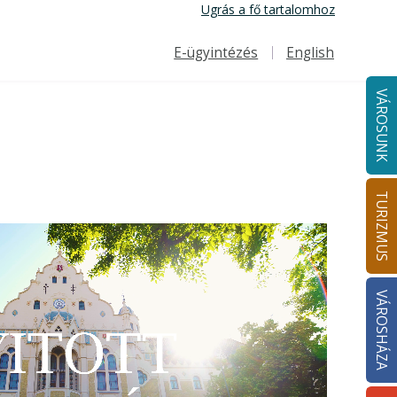
Ugrás a fő tartalomhoz
E-ügyintézés
English
Felső navigáció
VÁROSUNK
TURIZMUS
VÁROSHÁZA