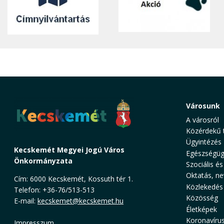
Városunk
A városról
Közérdekű 
Ügyintézés
Kecskemét Megyei Jogú Város
Egészségüg
Önkormányzata
Szociális és
Oktatás, ne
Cím: 6000 Kecskemét, Kossuth tér 1.
Közlekedés
Telefon: +36-76/513-513
Közösség
E-mail:
kecskemet@kecskemet.hu
Életképek
Koronavíru
Impresszum