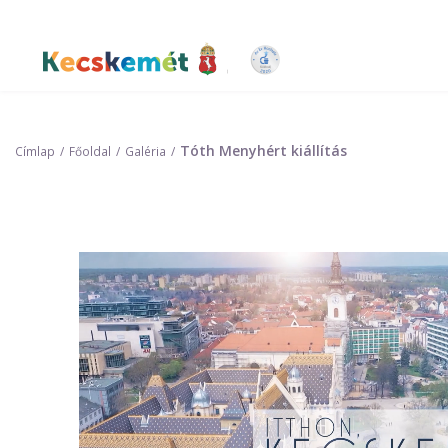
Ugrás
a
tartalomra
Kecskemét Város Honlapja
Tóth Menyhért kiállítás
Címlap
Főoldal
Galéria