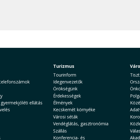
Turizmus
Vár
Tourinform
Tiszt
telefonszámok
Idegenvezetők
Orsz
Örökségünk
Önko
y
Érdekességek
Polg
 gyermekjóléti ellátás
Élmények
Közé
velés
Kecskemét környéke
Adat
Városi séták
Koro
Vendéglátás, gasztronómia
Közl
Szállás
Vála
s
Konferencia- és
Akad