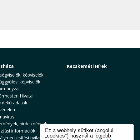
osháza
Kecskeméti Hírek
ségviselők, képviselők
ággyűlési képviselők
rmányzat
ármesteri Hivatal
rdekű adatok
védelem
navírus
emények, hirdetmények
Ez a webhely sütiket (angolul
sztási információk
„cookies”) használ a legjobb
álymentesítési nyilatkozat