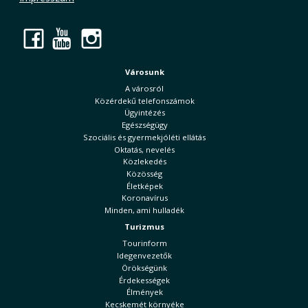
Facebook
YouTube
Instagram
Városunk
A városról
Közérdekű telefonszámok
Ügyintézés
Egészségügy
Szociális és gyermekjóléti ellátás
Oktatás, nevelés
Közlekedés
Közösség
Életképek
Koronavírus
Minden, ami hulladék
Turizmus
Tourinform
Idegenvezetők
Örökségünk
Érdekességek
Élmények
Kecskemét környéke