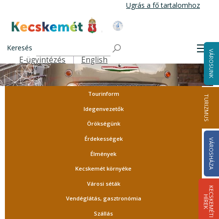
Ugrás
Ugrás a fő tartalomhoz
a
tartalomra
Kecskemét Város Honlapja
Keresés
Men
VÁROSUNK
E-ügyintézés
English
Felső navigáció
Tourinform
TURIZMUS
Idegenvezetők
Örökségünk
Érdekességek
VÁROSHÁZA
Élmények
Kecskemét környéke
Városi séták
K
E
C
S
K
E
M
É
T
I
Í
R
E
H
K
Vendéglátás, gasztronómia
Szállás