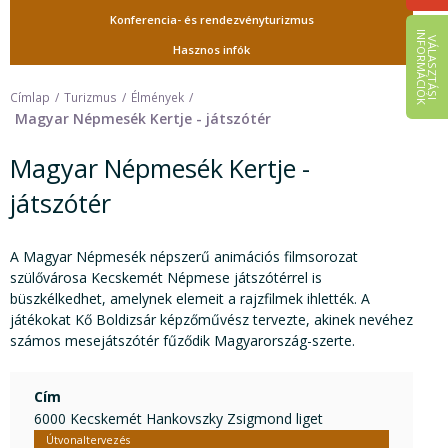
Konferencia- és rendezvényturizmus
I
K
V
Á
L
A
S
Z
T
Á
S
I
N
F
O
R
M
Á
C
I
Ó
Hasznos infók
Címlap
Turizmus
Élmények
Magyar Népmesék Kertje - játszótér
Magyar Népmesék Kertje -
játszótér
A Magyar Népmesék népszerű animációs filmsorozat
szülővárosa Kecskemét Népmese játszótérrel is
büszkélkedhet, amelynek elemeit a rajzfilmek ihlették. A
játékokat Kő Boldizsár képzőművész tervezte, akinek nevéhez
számos mesejátszótér fűződik Magyarország-szerte.
Cím
6000 Kecskemét Hankovszky Zsigmond liget
Útvonaltervezés