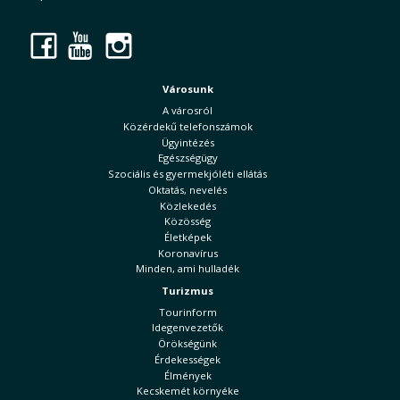
Facebook
YouTube
Instagram
Városunk
A városról
Közérdekű telefonszámok
Ügyintézés
Egészségügy
Szociális és gyermekjóléti ellátás
Oktatás, nevelés
Közlekedés
Közösség
Életképek
Koronavírus
Minden, ami hulladék
Turizmus
Tourinform
Idegenvezetők
Örökségünk
Érdekességek
Élmények
Kecskemét környéke