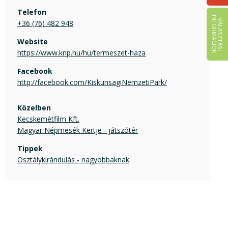
Telefon
I
K
V
Á
L
A
S
Z
T
Á
S
I
N
F
O
R
M
Á
C
I
Ó
+36 (76) 482 948
Website
https://www.knp.hu/hu/termeszet-haza
Facebook
http://facebook.com/KiskunsagiNemzetiPark/
Közelben
Kecskemétfilm Kft.
Magyar Népmesék Kertje - játszótér
Tippek
Osztálykirándulás - nagyobbaknak