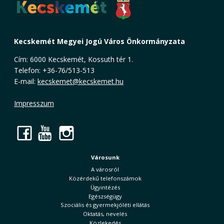
Kecskemét Megyei Jogú Város Önkormányzata
Cím: 6000 Kecskemét, Kossuth tér 1.
Telefon: +36-76/513-513
E-mail:
kecskemet@kecskemet.hu
Impresszum
Facebook
YouTube
Instagram
Városunk
A városról
Közérdekű telefonszámok
Ügyintézés
Egészségügy
Szociális és gyermekjóléti ellátás
Oktatás, nevelés
Közlekedés