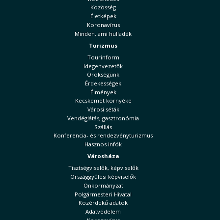
Közösség
Életképek
Koronavírus
Minden, ami hulladék
Turizmus
Tourinform
Idegenvezetők
Örökségünk
Érdekességek
Élmények
Kecskemét környéke
Városi séták
Vendéglátás, gasztronómia
Szállás
Konferencia- és rendezvényturizmus
Hasznos infók
Városháza
Tisztségviselők, képviselők
Országgyűlési képviselők
Önkormányzat
Polgármesteri Hivatal
Közérdekű adatok
Adatvédelem