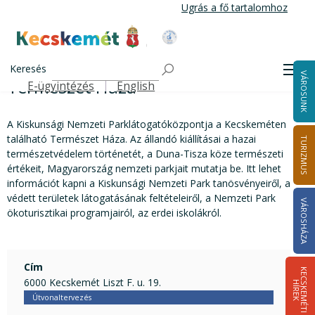
Ugrás
Ugrás a fő tartalomhoz
a
tartalomra
Kecskemét Város Honlapja
Természet Háza
Címlap
Keresés
Men
VÁROSUNK
Természet Háza
E-ügyintézés
English
Felső navigáció
A Kiskunsági Nemzeti Parklátogatóközpontja a Kecskeméten
található Természet Háza. Az állandó kiállításai a hazai
TURIZMUS
természetvédelem történetét, a Duna-Tisza köze természeti
értékeit, Magyarország nemzeti parkjait mutatja be. Itt lehet
információt kapni a Kiskunsági Nemzeti Park tanösvényeiről, a
védett területek látogatásának feltételeiről, a Nemzeti Park
VÁROSHÁZA
ökoturisztikai programjairól, az erdei iskolákról.
Cím
K
E
C
S
K
E
M
É
T
I
Í
R
E
6000 Kecskemét Liszt F. u. 19.
H
K
Útvonaltervezés