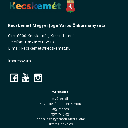
Kecskemét Megyei Jogú Város Önkormányzata
Cím: 6000 Kecskemét, Kossuth tér 1.
Telefon: +36-76/513-513
E-mail:
kecskemet@kecskemet.hu
Impresszum
Facebook
YouTube
Instagram
Városunk
A városról
Közérdekű telefonszámok
Ügyintézés
Egészségügy
Szociális és gyermekjóléti ellátás
Oktatás, nevelés