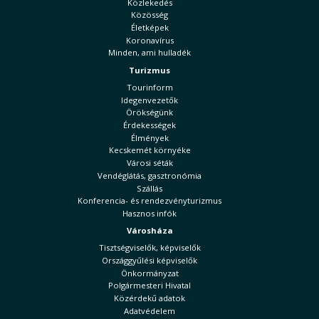
Közlekedés
Közösség
Életképek
Koronavírus
Minden, ami hulladék
Turizmus
Tourinform
Idegenvezetők
Örökségünk
Érdekességek
Élmények
Kecskemét környéke
Városi séták
Vendéglátás, gasztronómia
Szállás
Konferencia- és rendezvényturizmus
Hasznos infók
Városháza
Tisztségviselők, képviselők
Országgyűlési képviselők
Önkormányzat
Polgármesteri Hivatal
Közérdekű adatok
Adatvédelem