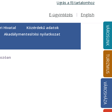
Ugrás a fő tartalomhoz
E-ügyintézés
English
Felső navigáció
VÁROSUNK
i Hivatal
Közérdekű adatok
Akadálymentesítési nyilatkozat
TURIZMUS
kozóan
VÁROSHÁZA