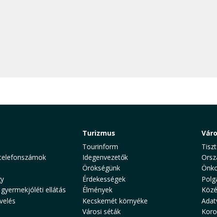
Turizmus
Vár
Tourinform
Tiszt
telefonszámok
Idegenvezetők
Orsz
Örökségünk
Önko
y
Érdekességek
Polg
 gyermekjóléti ellátás
Élmények
Közé
velés
Kecskemét környéke
Adat
Városi séták
Koro