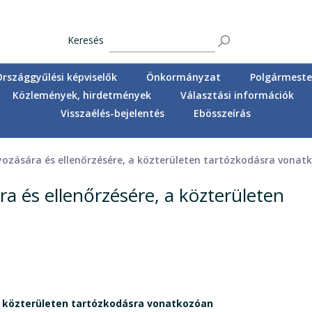
Keresés
Országgyűlési képviselők
Önkormányzat
Polgármester
Közlemények, hirdetmények
Választási információk
Visszaélés-bejelentés
Ebösszeírás
lyozására és ellenőrzésére, a közterületen tartózkodásra vonat
ra és ellenőrzésére, a közterületen
 a közterületen tartózkodásra vonatkozóan