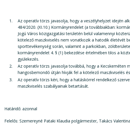
Az operatív törzs javasolja, hogy a veszélyhelyzet idején 
484/2020. (XI.10.) Kormányrendelet (a továbbiakban: kormá
Jogú Város közigazgatási területén belül valamennyi közterü
kötelező maszkviselés nem vonatkozik a hatodik életévét be
sporttevékenység során, valamint a parkokban, zöldterületeke
kormányrendelet 4. § (1) bekezdése értelmében tilos a közte
gyülekezés.
Az operatív törzs javasolja továbbá, hogy a Kecskeméten m
hangosbemondó útján hívják fel a kötelező maszkviselés és a
Az operatív törzs kéri, hogy a hatáskörrel rendelkező szerv
maszkviselés szabályainak betartását.
Határidő: azonnal
Felelős: Szemereyné Pataki Klaudia polgármester, Takács Valenti