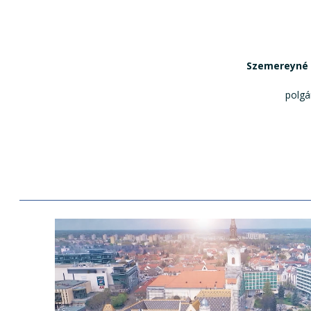
Szemereyné 
polgármest