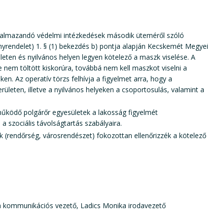
alkalmazandó védelmi intézkedések második üteméről szóló
nyrendelet) 1. § (1) bekezdés b) pontja alapján Kecskemét Megyei
leten és nyilvános helyen legyen kötelező a maszk viselése. A
 nem töltött kiskorúra, továbbá nem kell maszkot viselni a
n. Az operatív törzs felhívja a figyelmet arra, hogy a
rületen, illetve a nyilvános helyeken a csoportosulás, valamint a
űködő polgárőr egyesületek a lakosság figyelmét
 szociális távolságtartás szabályaira.
ek (rendőrség, városrendészet) fokozottan ellenőrizzék a kötelező
na kommunikációs vezető, Ladics Monika irodavezető