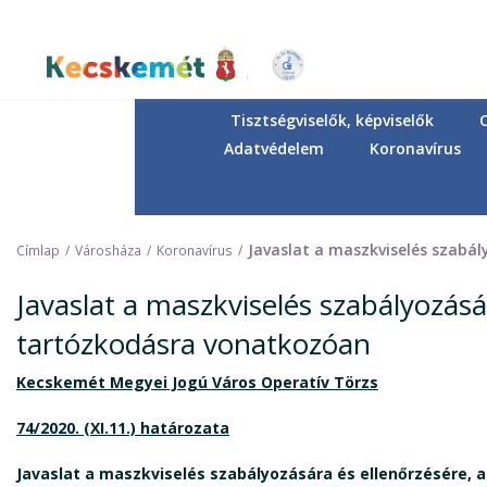
Ugrás
a
tartalomra
Kecskemét Város Honlapja
Tisztségviselők, képviselők
Adatvédelem
Koronavírus
Javaslat a maszkviselés szabá
Címlap
Városháza
Koronavírus
Javaslat a maszkviselés szabályozásá
tartózkodásra vonatkozóan
Kecskemét Megyei Jogú Város Operatív Törzs
74/2020. (XI.11.) határozata
Javaslat a maszkviselés szabályozására és ellenőrzésére,