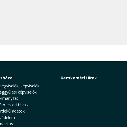
osháza
Kecskeméti Hírek
ségviselők, képviselők
ággyűlési képviselők
rmányzat
ármesteri Hivatal
rdekű adatok
védelem
navírus