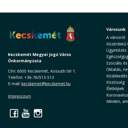
Városunk
A városról
Közérdekű 
Ügyintézés
Kecskemét Megyei Jogú Város
Egészségüg
Önkormányzata
Szociális és
Oktatás, ne
Cím: 6000 Kecskemét, Kossuth tér 1.
Közlekedés
Telefon: +36-76/513-513
Közösség
E-mail:
kecskemet@kecskemet.hu
Életképek
Koronavíru
Impresszum
Minden, ami
Facebook
YouTube
Instagram
Cookie Consent plugin for the EU cookie l