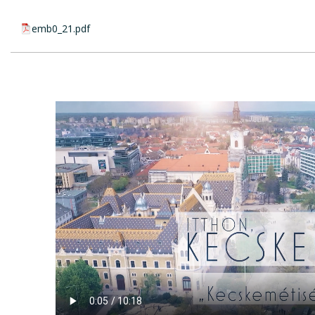
pdf csatolmány:
emb0_21.pdf