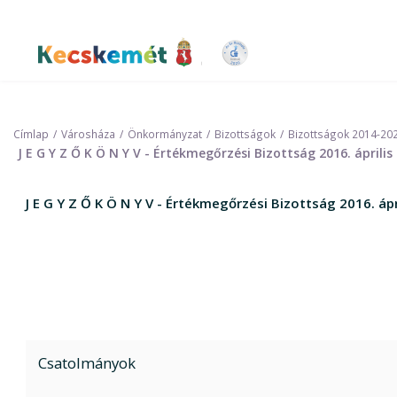
Ugrás
a
tartalomra
Kecskemét Város Honlapja
Címlap
Városháza
Önkormányzat
Bizottságok
Bizottságok 2014-20
J E G Y Z Ő K Ö N Y V - Értékmegőrzési Bizottság 2016. áprili
J E G Y Z Ő K Ö N Y V - Értékmegőrzési Bizottság 2016. ápr
Csatolmányok