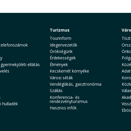
Turizmus
Vár
Tourinform
Tiszt
telefonszámok
Idegenvezetők
Orsz
Örökségünk
Önko
y
Érdekességek
Polg
 gyermekjóléti ellátás
Élmények
Közé
velés
Kecskemét környéke
Adat
Városi séták
Koro
Vendéglátás, gasztronómia
Közl
Szállás
Vála
s
Konferencia- és
Akad
rendezvényturizmus
 hulladék
Viss
Hasznos infók
Ebös
aw