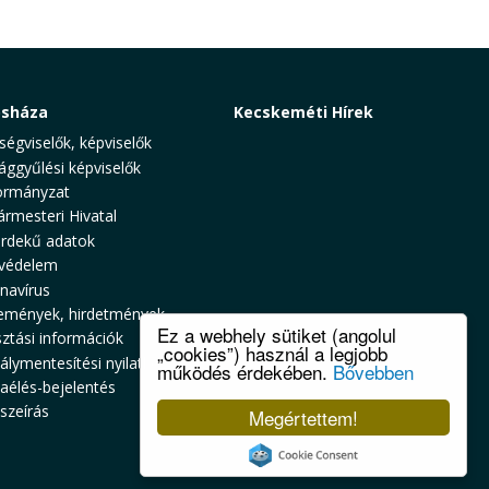
osháza
Kecskeméti Hírek
ségviselők, képviselők
ággyűlési képviselők
rmányzat
ármesteri Hivatal
rdekű adatok
védelem
navírus
emények, hirdetmények
Ez a webhely sütiket (angolul
sztási információk
„cookies”) használ a legjobb
álymentesítési nyilatkozat
működés érdekében.
Bővebben
zaélés-bejelentés
szeírás
Megértettem!