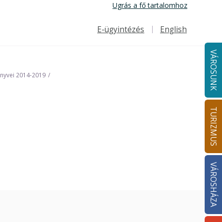
Ugrás a fő tartalomhoz
E-ügyintézés
English
Felső navigáció
VÁROSUNK
önyvei 2014-2019
TURIZMUS
VÁROSHÁZA