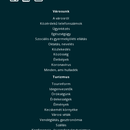
Városunk
A városról
Közérdekű telefonszámok
Ügyintézés
Egészségügy
Szociális és gyermekjóléti ellátás
Oktatás, nevelés
Közlekedés
Közösség
Életképek
Koronavírus
Minden, ami hulladék
Turizmus
Tourinform
Idegenvezetők
Örökségünk
Érdekességek
Élmények
Kecskemét környéke
Városi séták
Vendéglátás, gasztronómia
Szállás
Konferencia- és rendezvényturizmus