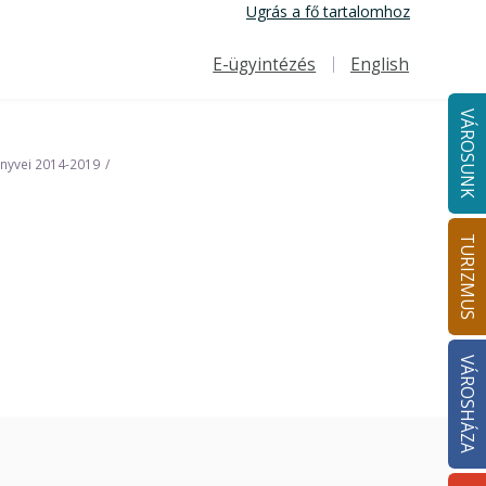
Ugrás a fő tartalomhoz
E-ügyintézés
English
Felső navigáció
VÁROSUNK
önyvei 2014-2019
TURIZMUS
VÁROSHÁZA