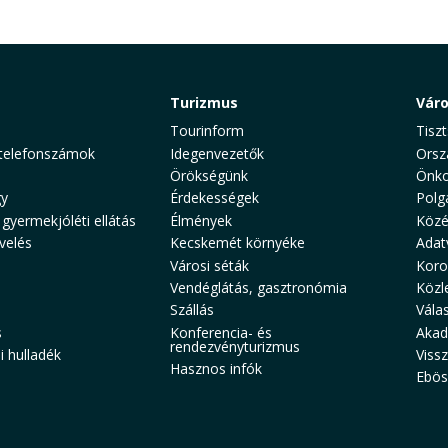
Turizmus
Vár
Tourinform
Tiszt
telefonszámok
Idegenvezetők
Orsz
Örökségünk
Önko
y
Érdekességek
Polg
 gyermekjóléti ellátás
Élmények
Közé
velés
Kecskemét környéke
Adat
Városi séták
Koro
Vendéglátás, gasztronómia
Közl
Szállás
Vála
s
Konferencia- és
Akad
rendezvényturizmus
 hulladék
Viss
Hasznos infók
Ebös
aw