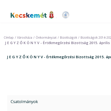
Ugrás
a
tartalomra
Kecskemét Város Honlapja
Címlap
Városháza
Önkormányzat
Bizottságok
Bizottságok 2014-20
J E G Y Z Ő K Ö N Y V - Értékmegőrzési Bizottság 2015. áprili
J E G Y Z Ő K Ö N Y V - Értékmegőrzési Bizottság 2015. áp
Csatolmányok