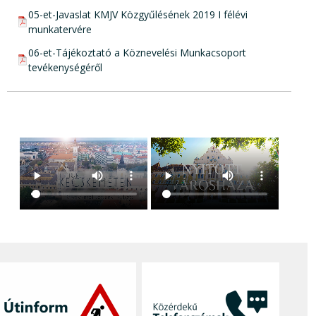
pdf csatolmány:
05-et-Javaslat KMJV Közgyűlésének 2019 I félévi
munkatervére
pdf csatolmány:
06-et-Tájékoztató a Köznevelési Munkacsoport
tevékenységéről