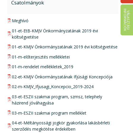
Csatolmányok
I
K
V
Á
L
A
S
Z
T
Á
S
I
N
F
O
R
M
Á
C
I
Ó
pdf csatolmány:
Meghívó
pdf csatolmány:
01-et-EtB-KMJV Önkormányzatának 2019 évi
költségvetése
pdf csatolmány:
01-et-KMJV Önkormányzatának 2019 évi költségvetése
pdf csatolmány:
01-m-előterjesztés mellékletei
pdf csatolmány:
01-m-rendelet mellékletek_2019
pdf csatolmány:
02-et-KMJV Önkormányzatának Ifjúsági Koncepciója
pdf csatolmány:
02-m-KMJV_Ifjusagi_Koncepcio_2019-2024
pdf csatolmány:
03-et-ESZII szakmai program, szmsz, telephely
házirend jóváhagyása
pdf csatolmány:
03-m-ESZII szakmai program melléklet
pdf csatolmány:
04-et-Méltányossági jogkör gyakorlása lakásbérleti
szerződés megkötése érdekében