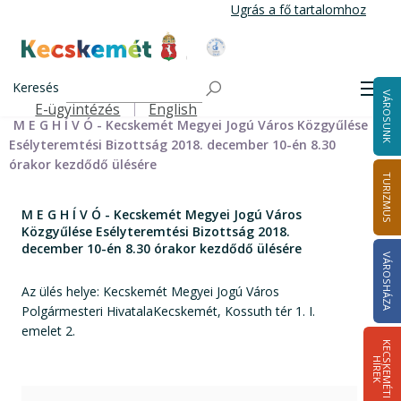
Ugrás
Ugrás a fő tartalomhoz
a
tartalomra
Kecskemét Város Honlapja
Címlap
Városháza
Önkormányzat
Bizottságok
Keresés
Bizottságok 2014-2024
Esélyteremtési Bizottság 2014-2024
Men
VÁROSUNK
Esélyteremtési Bizottság meghívói 2014-2019
E-ügyintézés
English
Felső navigáció
M E G H Í V Ó - Kecskemét Megyei Jogú Város Közgyűlése
Esélyteremtési Bizottság 2018. december 10-én 8.30
órakor kezdődő ülésére
TURIZMUS
M E G H Í V Ó - Kecskemét Megyei Jogú Város
Közgyűlése Esélyteremtési Bizottság 2018.
december 10-én 8.30 órakor kezdődő ülésére
VÁROSHÁZA
Az ülés helye: Kecskemét Megyei Jogú Város
Polgármesteri HivatalaKecskemét, Kossuth tér 1. I.
emelet 2.
K
E
C
S
K
E
M
É
T
I
Í
R
E
H
K