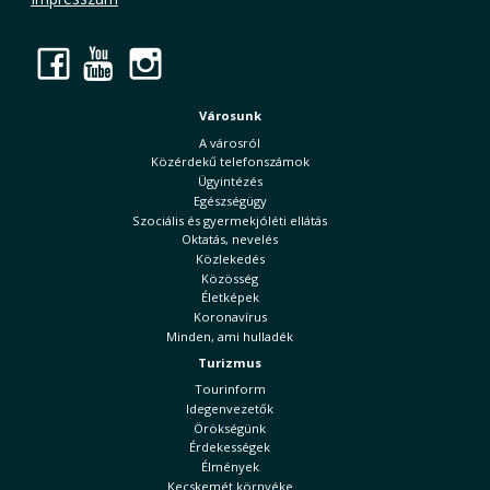
Facebook
YouTube
Instagram
Városunk
A városról
Közérdekű telefonszámok
Ügyintézés
Egészségügy
Szociális és gyermekjóléti ellátás
Oktatás, nevelés
Közlekedés
Közösség
Életképek
Koronavírus
Minden, ami hulladék
Turizmus
Tourinform
Idegenvezetők
Örökségünk
Érdekességek
Élmények
Kecskemét környéke