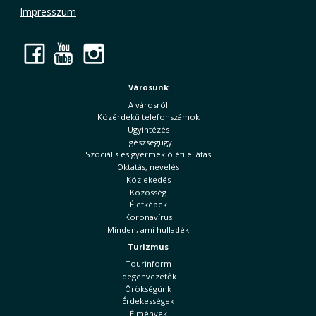
Impresszum
Facebook
YouTube
Instagram
Városunk
A városról
Közérdekű telefonszámok
Ügyintézés
Egészségügy
Szociális és gyermekjóléti ellátás
Oktatás, nevelés
Közlekedés
Közösség
Életképek
Koronavírus
Minden, ami hulladék
Turizmus
Tourinform
Idegenvezetők
Örökségünk
Érdekességek
Élmények