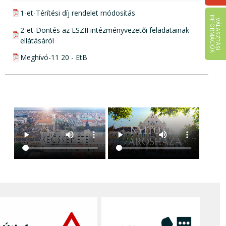
pdf csatolmány:
1-et-Térítési díj rendelet módosítás
I
K
V
Á
L
A
S
Z
T
Á
S
I
N
F
O
R
M
Á
C
I
Ó
pdf csatolmány:
2-et-Döntés az ESZII intézményvezetői feladatainak
ellátásáról
pdf csatolmány:
Meghívó-11 20 - EtB