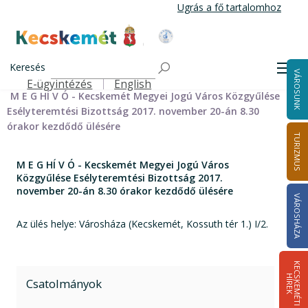
Ugrás
Ugrás a fő tartalomhoz
a
tartalomra
Kecskemét Város Honlapja
Címlap
Városháza
Önkormányzat
Bizottságok
Keresés
Bizottságok 2014-2024
Esélyteremtési Bizottság 2014-2024
Men
VÁROSUNK
Esélyteremtési Bizottság meghívói 2014-2019
E-ügyintézés
English
Felső navigáció
M E G HÍ V Ó - Kecskemét Megyei Jogú Város Közgyűlése
Esélyteremtési Bizottság 2017. november 20-án 8.30
órakor kezdődő ülésére
TURIZMUS
M E G HÍ V Ó - Kecskemét Megyei Jogú Város
Közgyűlése Esélyteremtési Bizottság 2017.
november 20-án 8.30 órakor kezdődő ülésére
VÁROSHÁZA
Az ülés helye: Városháza (Kecskemét, Kossuth tér 1.) I/2.
K
E
C
S
K
E
M
É
T
I
Í
R
E
H
K
Csatolmányok