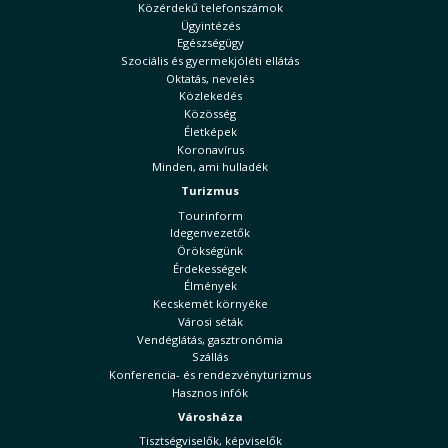
Közérdekű telefonszámok
Ügyintézés
Egészségügy
Szociális és gyermekjóléti ellátás
Oktatás, nevelés
Közlekedés
Közösség
Életképek
Koronavírus
Minden, ami hulladék
Turizmus
Tourinform
Idegenvezetők
Örökségünk
Érdekességek
Élmények
Kecskemét környéke
Városi séták
Vendéglátás, gasztronómia
Szállás
Konferencia- és rendezvényturizmus
Hasznos infók
Városháza
Tisztségviselők, képviselők