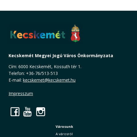
Kecskemét Megyei Jogú Város Önkormányzata
Cím: 6000 Kecskemét, Kossuth tér 1.
Telefon: +36-76/513-513
E-mail:
kecskemet@kecskemet.hu
Impresszum
Facebook
YouTube
Instagram
Városunk
A városról