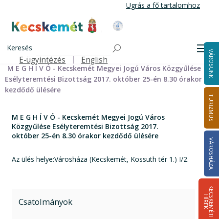
Ugrás
Ugrás a fő tartalomhoz
a
tartalomra
Kecskemét Város Honlapja
Címlap
Városháza
Önkormányzat
Bizottságok
Keresés
Bizottságok 2014-2024
Esélyteremtési Bizottság 2014-2024
Men
VÁROSUNK
Esélyteremtési Bizottság meghívói 2014-2019
E-ügyintézés
English
Felső navigáció
M E G H Í V Ó - Kecskemét Megyei Jogú Város Közgyűlése
Esélyteremtési Bizottság 2017. október 25-én 8.30 órakor
kezdődő ülésére
TURIZMUS
M E G H Í V Ó - Kecskemét Megyei Jogú Város
Közgyűlése Esélyteremtési Bizottság 2017.
október 25-én 8.30 órakor kezdődő ülésére
VÁROSHÁZA
Az ülés helye:Városháza (Kecskemét, Kossuth tér 1.) I/2.
K
E
C
S
K
E
M
É
T
I
Í
R
E
H
K
Csatolmányok