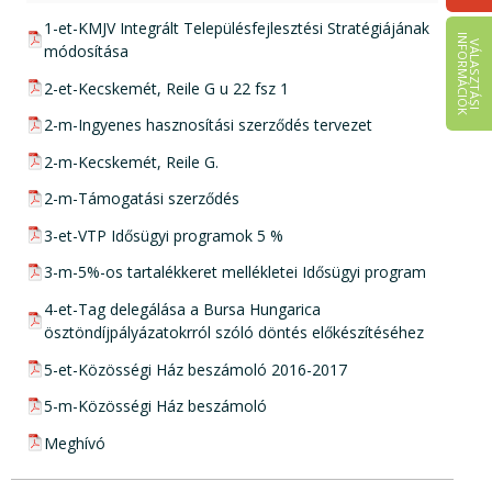
pdf csatolmány:
1-et-KMJV Integrált Településfejlesztési Stratégiájának
I
K
V
Á
L
A
S
Z
T
Á
S
I
N
F
O
R
M
Á
C
I
Ó
módosítása
pdf csatolmány:
2-et-Kecskemét, Reile G u 22 fsz 1
pdf csatolmány:
2-m-Ingyenes hasznosítási szerződés tervezet
pdf csatolmány:
2-m-Kecskemét, Reile G.
pdf csatolmány:
2-m-Támogatási szerződés
pdf csatolmány:
3-et-VTP Idősügyi programok 5 %
pdf csatolmány:
3-m-5%-os tartalékkeret mellékletei Idősügyi program
pdf csatolmány:
4-et-Tag delegálása a Bursa Hungarica
ösztöndíjpályázatokrról szóló döntés előkészítéséhez
pdf csatolmány:
5-et-Közösségi Ház beszámoló 2016-2017
pdf csatolmány:
5-m-Közösségi Ház beszámoló
pdf csatolmány:
Meghívó