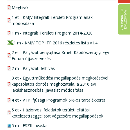
pdf csatolmány:
Meghívó
I
K
V
Á
L
A
S
Z
T
Á
S
I
N
F
O
R
M
Á
C
I
Ó
pdf csatolmány:
1 et - KMJV Integrált Területi Programjának
módosítása
pdf csatolmány:
1 m - Integrált Területi Program 2014-2020
xls csatolmány:
1 m - KMJV TOP ITP 2016 részletes lista v1.4
pdf csatolmány:
2 et - Pályázat benyújtása Kméti Kábítószerügyi Egy
Fórum újjászervezés
pdf csatolmány:
2 m - Pályázati felhívás
pdf csatolmány:
3 et - Együttműködési megállapodás megkötésével
kapcsolatos döntés meghozatala, a 2016 évi
lakáshasznosítási javaslat módosítása
pdf csatolmány:
4 et - VTP Ifjúsági Programok 5%-os tartalékkeret
pdf csatolmány:
5 et - Háziorvosi feladatok területi ellátási
kötelezettséggel tört végzésére megállapodások
jpg csatolmány:
5 m - ESZII javaslat