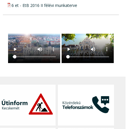
pdf csatolmány:
6 et - EtB 2016 II félévi munkaterve