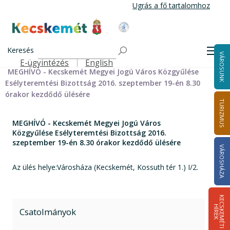
Ugrás
Ugrás a fő tartalomhoz
a
tartalomra
Kecskemét Város Honlapja
Címlap
Városháza
Önkormányzat
Bizottságok
Keresés
Bizottságok 2014-2024
Esélyteremtési Bizottság 2014-2024
Men
VÁROSUNK
Esélyteremtési Bizottság meghívói 2014-2019
E-ügyintézés
English
Felső navigáció
MEGHÍVÓ - Kecskemét Megyei Jogú Város Közgyűlése
Esélyteremtési Bizottság 2016. szeptember 19-én 8.30
órakor kezdődő ülésére
TURIZMUS
MEGHÍVÓ - Kecskemét Megyei Jogú Város
Közgyűlése Esélyteremtési Bizottság 2016.
szeptember 19-én 8.30 órakor kezdődő ülésére
VÁROSHÁZA
Az ülés helye:Városháza (Kecskemét, Kossuth tér 1.) I/2.
K
E
C
S
K
E
M
É
T
I
Í
R
E
H
K
Csatolmányok