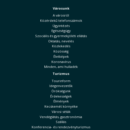
Városunk
A városról
Közérdekű telefonszámok
Ügyintézés
Egészségügy
Szociális és gyermekjóléti ellátás
Oktatás, nevelés
Közlekedés
Közösség
Életképek
Koronavírus
Minden, ami hulladék
Turizmus
Tourinform
Idegenvezetők
Örökségünk
Érdekességek
Élmények
Kecskemét környéke
Városi séták
Vendéglátás, gasztronómia
Szállás
Konferencia- és rendezvényturizmus