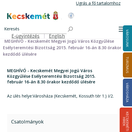
Ugrás
Ugrás a fő tartalomhoz
a
tartalomra
Kecskemét Város Honlapja
Címlap
Városháza
Önkormányzat
Bizottságok
Keresés
Bizottságok 2014-2024
Esélyteremtési Bizottság 2014-2024
Men
VÁROSUNK
Esélyteremtési Bizottság meghívói 2014-2019
E-ügyintézés
English
Felső navigáció
MEGHÍVÓ - Kecskemét Megyei Jogú Város Közgyűlése
Esélyteremtési Bizottság 2015. február 16-án 8.30 órakor
kezdődő ülésére
TURIZMUS
MEGHÍVÓ - Kecskemét Megyei Jogú Város
Közgyűlése Esélyteremtési Bizottság 2015.
február 16-án 8.30 órakor kezdődő ülésére
VÁROSHÁZA
Az ülés helye:Városháza (Kecskemét, Kossuth tér 1.) I/2.
K
E
C
S
K
E
M
É
T
I
Í
R
E
H
K
Csatolmányok