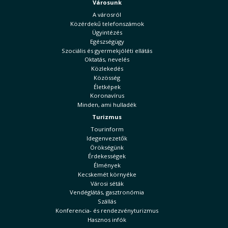
Városunk
A városról
Közérdekű telefonszámok
Ügyintézés
Egészségügy
Szociális és gyermekjóléti ellátás
Oktatás, nevelés
Közlekedés
Közösség
Életképek
Koronavírus
Minden, ami hulladék
Turizmus
Tourinform
Idegenvezetők
Örökségünk
Érdekességek
Élmények
Kecskemét környéke
Városi séták
Vendéglátás, gasztronómia
Szállás
Konferencia- és rendezvényturizmus
Hasznos infók