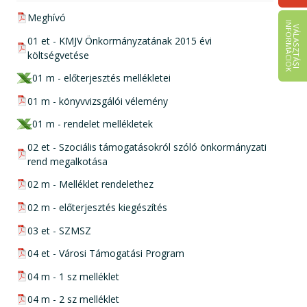
pdf csatolmány:
Meghívó
I
K
V
Á
L
A
S
Z
T
Á
S
I
N
F
O
R
M
Á
C
I
Ó
pdf csatolmány:
01 et - KMJV Önkormányzatának 2015 évi
költségvetése
xls csatolmány:
01 m - előterjesztés mellékletei
pdf csatolmány:
01 m - könyvvizsgálói vélemény
xls csatolmány:
01 m - rendelet mellékletek
pdf csatolmány:
02 et - Szociális támogatásokról szóló önkormányzati
rend megalkotása
pdf csatolmány:
02 m - Melléklet rendelethez
pdf csatolmány:
02 m - előterjesztés kiegészítés
pdf csatolmány:
03 et - SZMSZ
pdf csatolmány:
04 et - Városi Támogatási Program
pdf csatolmány:
04 m - 1 sz melléklet
pdf csatolmány:
04 m - 2 sz melléklet