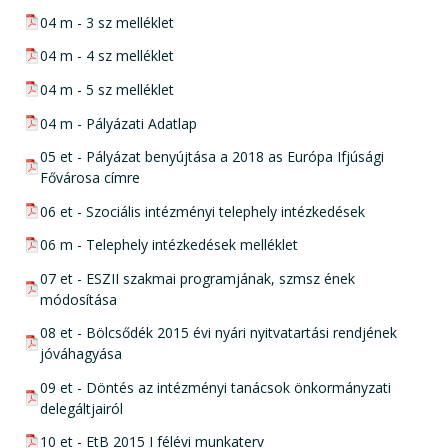
pdf csatolmány:
04 m - 3 sz melléklet
pdf csatolmány:
04 m - 4 sz melléklet
pdf csatolmány:
04 m - 5 sz melléklet
pdf csatolmány:
04 m - Pályázati Adatlap
pdf csatolmány:
05 et - Pályázat benyújtása a 2018 as Európa Ifjúsági
Fővárosa címre
pdf csatolmány:
06 et - Szociális intézményi telephely intézkedések
pdf csatolmány:
06 m - Telephely intézkedések melléklet
pdf csatolmány:
07 et - ESZII szakmai programjának, szmsz ének
módosítása
pdf csatolmány:
08 et - Bölcsődék 2015 évi nyári nyitvatartási rendjének
jóváhagyása
pdf csatolmány:
09 et - Döntés az intézményi tanácsok önkormányzati
delegáltjairól
pdf csatolmány:
10 et - EtB 2015 I félévi munkaterv