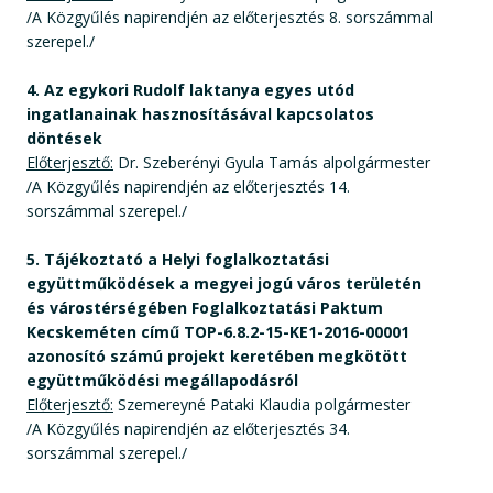
/A Közgyűlés napirendjén az előterjesztés 8. sorszámmal
szerepel./
4. Az egykori Rudolf laktanya egyes utód
ingatlanainak hasznosításával kapcsolatos
döntések
Előterjesztő:
Dr. Szeberényi Gyula Tamás alpolgármester
/A Közgyűlés napirendjén az előterjesztés 14.
sorszámmal szerepel./
5. Tájékoztató a Helyi foglalkoztatási
együttműködések a megyei jogú város területén
és várostérségében Foglalkoztatási Paktum
Kecskeméten című TOP-6.8.2-15-KE1-2016-00001
azonosító számú projekt keretében megkötött
együttműködési megállapodásról
Előterjesztő:
Szemereyné Pataki Klaudia polgármester
/A Közgyűlés napirendjén az előterjesztés 34.
sorszámmal szerepel./