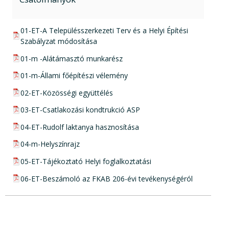
pdf csatolmány:
01-ET-A Településszerkezeti Terv és a Helyi Építési
Szabályzat módosítása
pdf csatolmány:
01-m -Alátámasztó munkarész
pdf csatolmány:
01-m-Állami főépítészi vélemény
pdf csatolmány:
02-ET-Közösségi együttélés
pdf csatolmány:
03-ET-Csatlakozási kondtrukció ASP
pdf csatolmány:
04-ET-Rudolf laktanya hasznosítása
pdf csatolmány:
04-m-Helyszínrajz
pdf csatolmány:
05-ET-Tájékoztató Helyi foglalkoztatási
pdf csatolmány:
06-ET-Beszámoló az FKAB 206-évi tevékenységéról