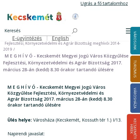
Ugrás
Ugrás a fő tartalomhoz
a
tartalomra
Kecskemét Város Honlapja
Címlap
Városháza
Önkormányzat
Bizottságok
Keresés
Bizottságok 2014-2024
Men
VÁROSUNK
Fejlesztési, Környezetvédelmi és Agrár Bizottság 2014-2019
E-ügyintézés
English
Felső navigáció
Fejlesztési, Környezetvédelmi és Agrár Bizottság meghívói 2014-
2019
M E G H Í V Ó - Kecskemét Megyei Jogú Város Közgyűlése
Fejlesztési, Környezetvédelmi és Agrár Bizottság 2017.
TURIZMUS
március 28-án (kedd) 8.30 órakor tartandó ülésére
M E G H Í V Ó - Kecskemét Megyei Jogú Város
VÁROSHÁZA
Közgyűlése Fejlesztési, Környezetvédelmi és
Agrár Bizottság 2017. március 28-án (kedd) 8.30
órakor tartandó ülésére
Ülés helye:
Városháza (Kecskemét, Kossuth tér 1.) I/13.
K
E
C
S
K
E
M
É
T
I
Í
R
E
H
K
Napirendi javaslat: