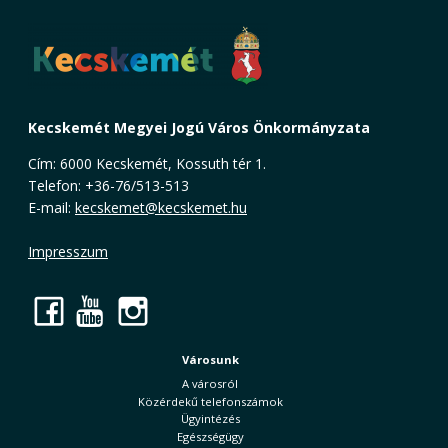
Kecskemét Megyei Jogú Város Önkormányzata
Cím: 6000 Kecskemét, Kossuth tér 1.
Telefon: +36-76/513-513
E-mail:
kecskemet@kecskemet.hu
Impresszum
Facebook
YouTube
Instagram
Városunk
A városról
Közérdekű telefonszámok
Ügyintézés
Egészségügy