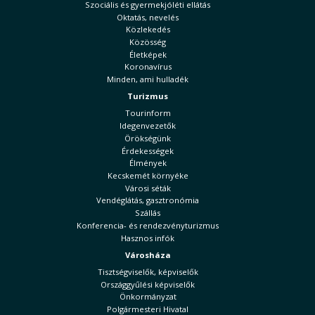
Szociális és gyermekjóléti ellátás
Oktatás, nevelés
Közlekedés
Közösség
Életképek
Koronavírus
Minden, ami hulladék
Turizmus
Tourinform
Idegenvezetők
Örökségünk
Érdekességek
Élmények
Kecskemét környéke
Városi séták
Vendéglátás, gasztronómia
Szállás
Konferencia- és rendezvényturizmus
Hasznos infók
Városháza
Tisztségviselők, képviselők
Országgyűlési képviselők
Önkormányzat
Polgármesteri Hivatal