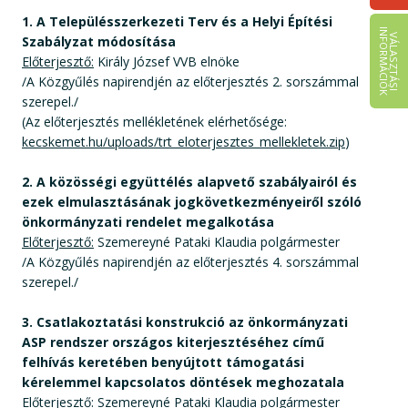
1. A Településszerkezeti Terv és a Helyi Építési
I
K
V
Á
L
A
S
Z
T
Á
S
I
N
F
O
R
M
Á
C
I
Ó
Szabályzat módosítása
Előterjesztő:
Király József VVB elnöke
/A Közgyűlés napirendjén az előterjesztés 2. sorszámmal
szerepel./
(Az előterjesztés mellékletének elérhetősége:
kecskemet.hu/uploads/trt_eloterjesztes_mellekletek.zip
)
2. A közösségi együttélés alapvető szabályairól és
ezek elmulasztásának jogkövetkezményeiről szóló
önkormányzati rendelet megalkotása
Előterjesztő:
Szemereyné Pataki Klaudia polgármester
/A Közgyűlés napirendjén az előterjesztés 4. sorszámmal
szerepel./
3. Csatlakoztatási konstrukció az önkormányzati
ASP rendszer országos kiterjesztéséhez című
felhívás keretében benyújtott támogatási
kérelemmel kapcsolatos döntések meghozatala
Előterjesztő:
Szemereyné Pataki Klaudia polgármester