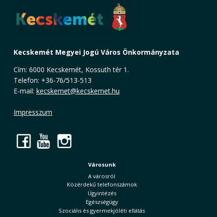
Kecskemét Megyei Jogú Város Önkormányzata
Cím: 6000 Kecskemét, Kossuth tér 1.
Telefon: +36-76/513-513
E-mail:
kecskemet@kecskemet.hu
Impresszum
Facebook
YouTube
Instagram
Városunk
A városról
Közérdekű telefonszámok
Ügyintézés
Egészségügy
Szociális és gyermekjóléti ellátás