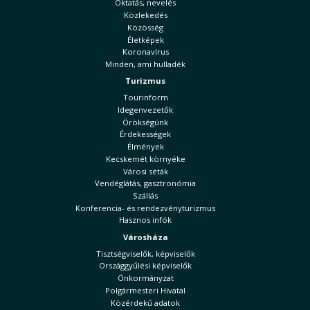
Oktatás, nevelés
Közlekedés
Közösség
Életképek
Koronavírus
Minden, ami hulladék
Turizmus
Tourinform
Idegenvezetők
Örökségünk
Érdekességek
Élmények
Kecskemét környéke
Városi séták
Vendéglátás, gasztronómia
Szállás
Konferencia- és rendezvényturizmus
Hasznos infók
Városháza
Tisztségviselők, képviselők
Országgyűlési képviselők
Önkormányzat
Polgármesteri Hivatal
Közérdekű adatok