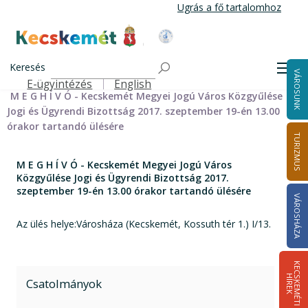
Ugrás
Ugrás a fő tartalomhoz
a
tartalomra
Kecskemét Város Honlapja
Címlap
Városháza
Önkormányzat
Bizottságok
Keresés
Bizottságok 2014-2024
Jogi és Ügyrendi Bizottság 2014-2024
Men
VÁROSUNK
Jogi és Ügyrendi Bizottság meghívói 2014-2019
E-ügyintézés
English
Felső navigáció
M E G H Í V Ó - Kecskemét Megyei Jogú Város Közgyűlése
Jogi és Ügyrendi Bizottság 2017. szeptember 19-én 13.00
órakor tartandó ülésére
TURIZMUS
M E G H Í V Ó - Kecskemét Megyei Jogú Város
Közgyűlése Jogi és Ügyrendi Bizottság 2017.
szeptember 19-én 13.00 órakor tartandó ülésére
VÁROSHÁZA
Az ülés helye:Városháza (Kecskemét, Kossuth tér 1.) I/13.
K
E
C
S
K
E
M
É
T
I
Í
R
E
H
K
Csatolmányok