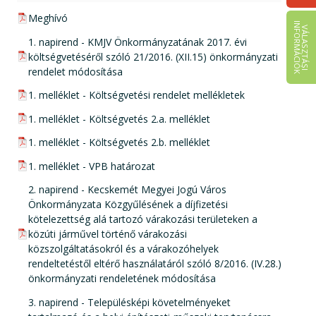
pdf csatolmány:
Meghívó
I
K
V
Á
L
A
S
Z
T
Á
S
I
N
F
O
R
M
Á
C
I
Ó
pdf csatolmány:
1. napirend - KMJV Önkormányzatának 2017. évi
költségvetéséről szóló 21/2016. (XII.15) önkormányzati
rendelet módosítása
pdf csatolmány:
1. melléklet - Költségvetési rendelet mellékletek
pdf csatolmány:
1. melléklet - Költségvetés 2.a. melléklet
pdf csatolmány:
1. melléklet - Költségvetés 2.b. melléklet
pdf csatolmány:
1. melléklet - VPB határozat
pdf csatolmány:
2. napirend - Kecskemét Megyei Jogú Város
Önkormányzata Közgyűlésének a díjfizetési
kötelezettség alá tartozó várakozási területeken a
közúti járművel történő várakozási
közszolgáltatásokról és a várakozóhelyek
rendeltetéstől eltérő használatáról szóló 8/2016. (IV.28.)
önkormányzati rendeletének módosítása
pdf csatolmány:
3. napirend - Településképi követelményeket