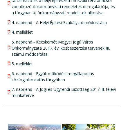
tartalmazó és a helyi építészeti-műszaki tervtanácsra
vonatkozó önkormányzati rendeletek deregulációja, és
a tárgyban új önkormányzati rendeletek alkotása
pdf csatolmány:
4. napirend - A Helyi Építési Szabályzat módosítása
pdf csatolmány:
4. melléklet
pdf csatolmány:
5. napirend - Kecskemét Megyei Jogú Város
Önkormányzata 2017. évi közbeszerzési tervének III.
számú módosítása
pdf csatolmány:
5. melléklet
pdf csatolmány:
6. napirend - Együttműködési megállapodás
közfoglalkoztatás tárgyában
pdf csatolmány:
7. napirend - A Jogi és Ügyrendi Bizottság 2017. II. félévi
munkaterve