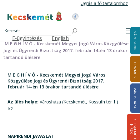
Ugrás
Ugrás a fő tartalomhoz
a
tartalomra
Kecskemét Város Honlapja
Címlap
Városháza
Önkormányzat
Bizottságok
Keresés
Bizottságok 2014-2024
Jogi és Ügyrendi Bizottság 2014-2024
Men
VÁROSUNK
Jogi és Ügyrendi Bizottság meghívói 2014-2019
E-ügyintézés
English
Felső navigáció
M E G H Í V Ó - Kecskemét Megyei Jogú Város Közgyűlése
Jogi és Ügyrendi Bizottság 2017. február 14-én 13 órakor
tartandó ülésére
TURIZMUS
M E G H Í V Ó - Kecskemét Megyei Jogú Város
Közgyűlése Jogi és Ügyrendi Bizottság 2017.
február 14-én 13 órakor tartandó ülésére
VÁROSHÁZA
Az ülés helye:
Városháza (Kecskemét, Kossuth tér 1.)
I/2.
K
E
C
S
K
E
M
É
T
I
Í
R
E
H
K
NAPIRENDI JAVASLAT