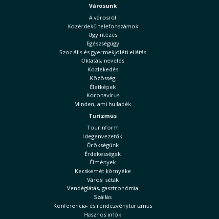
Városunk
A városról
Közérdekű telefonszámok
Ügyintézés
Egészségügy
Szociális és gyermekjóléti ellátás
Oktatás, nevelés
Közlekedés
Közösség
Életképek
Koronavírus
Minden, ami hulladék
Turizmus
Tourinform
Idegenvezetők
Örökségünk
Érdekességek
Élmények
Kecskemét környéke
Városi séták
Vendéglátás, gasztronómia
Szállás
Konferencia- és rendezvényturizmus
Hasznos infók