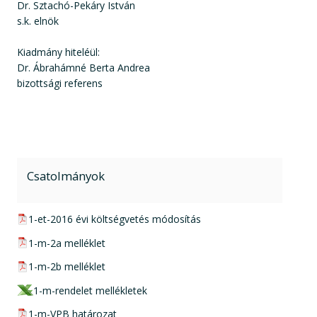
Dr. Sztachó-Pekáry István
s.k. elnök
Kiadmány hiteléül:
Dr. Ábrahámné Berta Andrea
bizottsági referens
Csatolmányok
pdf csatolmány:
1-et-2016 évi költségvetés módosítás
pdf csatolmány:
1-m-2a melléklet
pdf csatolmány:
1-m-2b melléklet
xlsx csatolmány:
1-m-rendelet mellékletek
pdf csatolmány:
1-m-VPB határozat