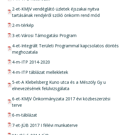
pdf csatolmány:
2-et-KMJV vendéglátó üzletek éjszakai nyitva
tartásának rendjéről szóló önkorm rend mód
pdf csatolmány:
2-m-térkép
pdf csatolmány:
3-et-Városi Támogatási Program
pdf csatolmány:
4-et-Integrált Területi Programmal kapcsolatos döntés
meghozatala
pdf csatolmány:
4-m-ITP 2014-2020
pdf csatolmány:
4-m-ITP táblázat mellekletek
pdf csatolmány:
5-et-A Klebelsberg Kuno utca és a Mészöly Gy u
elnevezésének felülvizsgálata
pdf csatolmány:
6-et-KMJV Önkormányzata 2017 évi közbeszerzési
terve
pdf csatolmány:
6-m-táblázat
pdf csatolmány:
7-et-JÜB 2017 I félévi munkaterve