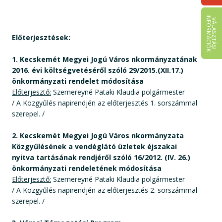
I
K
V
Á
L
A
S
Z
T
Á
S
I
N
F
O
R
M
Á
C
I
Ó
Előterjesztések:
1. Kecskemét Megyei Jogú Város nkormányzatának
2016. évi költségvetéséről szóló 29/2015.(XII.17.)
önkormányzati rendelet módosítása
Előterjesztő:
Szemereyné Pataki Klaudia polgármester
/ A Közgyűlés napirendjén az előterjesztés 1. sorszámmal
szerepel. /
2. Kecskemét Megyei Jogú Város nkormányzata
Közgyűlésének a vendéglátó üzletek éjszakai
nyitva tartásának rendjéről szóló 16/2012. (IV. 26.)
önkormányzati rendeletének módosítása
Előterjesztő:
Szemereyné Pataki Klaudia polgármester
/ A Közgyűlés napirendjén az előterjesztés 2. sorszámmal
szerepel. /