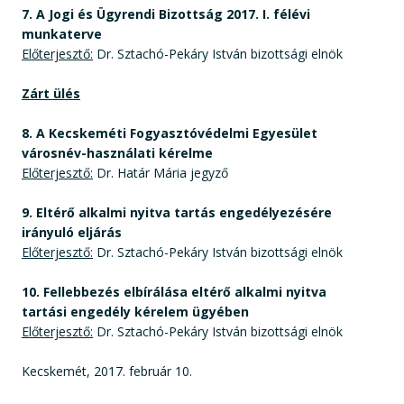
7. A Jogi és Ügyrendi Bizottság 2017. I. félévi
munkaterve
Előterjesztő:
Dr. Sztachó-Pekáry István bizottsági elnök
Zárt ülés
8. A Kecskeméti Fogyasztóvédelmi Egyesület
városnév-használati kérelme
Előterjesztő:
Dr. Határ Mária jegyző
9. Eltérő alkalmi nyitva tartás engedélyezésére
irányuló eljárás
Előterjesztő:
Dr. Sztachó-Pekáry István bizottsági elnök
10. Fellebbezés elbírálása eltérő alkalmi nyitva
tartási engedély kérelem ügyében
Előterjesztő:
Dr. Sztachó-Pekáry István bizottsági elnök
Kecskemét, 2017. február 10.