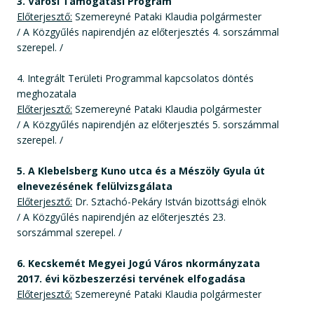
3. Városi Támogatási Program
Előterjesztő:
Szemereyné Pataki Klaudia polgármester
/ A Közgyűlés napirendjén az előterjesztés 4. sorszámmal
szerepel. /
4. Integrált Területi Programmal kapcsolatos döntés
meghozatala
Előterjesztő:
Szemereyné Pataki Klaudia polgármester
/ A Közgyűlés napirendjén az előterjesztés 5. sorszámmal
szerepel. /
5. A Klebelsberg Kuno utca és a Mészöly Gyula út
elnevezésének felülvizsgálata
Előterjesztő:
Dr. Sztachó-Pekáry István bizottsági elnök
/ A Közgyűlés napirendjén az előterjesztés 23.
sorszámmal szerepel. /
6. Kecskemét Megyei Jogú Város nkormányzata
2017. évi közbeszerzési tervének elfogadása
Előterjesztő:
Szemereyné Pataki Klaudia polgármester