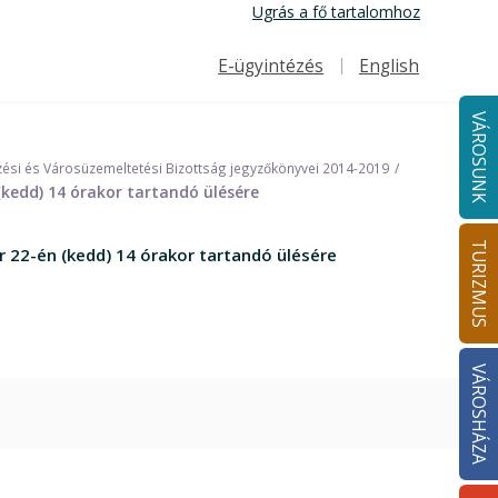
Ugrás a fő tartalomhoz
E-ügyintézés
English
Felső navigáció
VÁROSUNK
ési és Városüzemeltetési Bizottság jegyzőkönyvei 2014-2019
kedd) 14 órakor tartandó ülésére
TURIZMUS
22-én (kedd) 14 órakor tartandó ülésére
VÁROSHÁZA