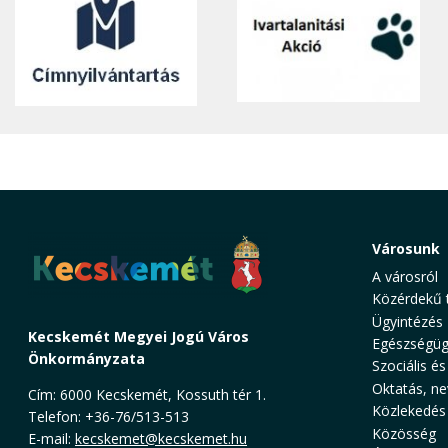
Városunk
A városról
Közérdekű 
Ügyintézés
Kecskemét Megyei Jogú Város
Egészségüg
Önkormányzata
Szociális és
Oktatás, ne
Cím: 6000 Kecskemét, Kossuth tér 1.
Közlekedés
Telefon: +36-76/513-513
Közösség
E-mail:
kecskemet@kecskemet.hu