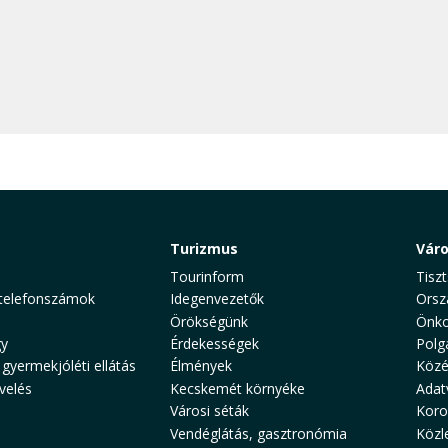
Turizmus
Vár
Tourinform
Tiszt
telefonszámok
Idegenvezetők
Orsz
Örökségünk
Önko
y
Érdekességek
Polg
 gyermekjóléti ellátás
Élmények
Közé
velés
Kecskemét környéke
Adat
Városi séták
Koro
Vendéglátás, gasztronómia
Közl