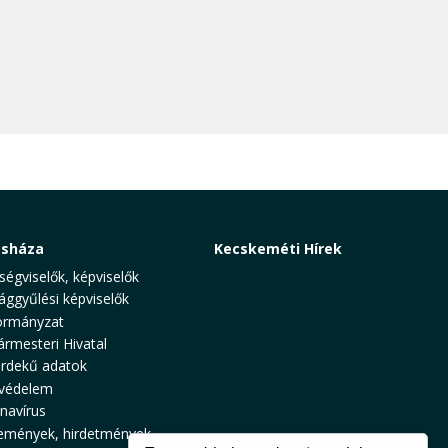
osháza
Kecskeméti Hírek
ségviselők, képviselők
ággyűlési képviselők
rmányzat
ármesteri Hivatal
rdekű adatok
védelem
navírus
emények, hirdetmények