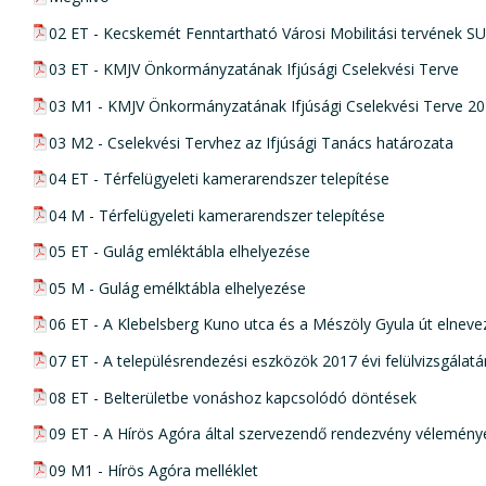
pdf csatolmány:
02 ET - Kecskemét Fenntartható Városi Mobilitási tervének 
pdf csatolmány:
03 ET - KMJV Önkormányzatának Ifjúsági Cselekvési Terve
pdf csatolmány:
03 M1 - KMJV Önkormányzatának Ifjúsági Cselekvési Terve 2
pdf csatolmány:
03 M2 - Cselekvési Tervhez az Ifjúsági Tanács határozata
pdf csatolmány:
04 ET - Térfelügyeleti kamerarendszer telepítése
pdf csatolmány:
04 M - Térfelügyeleti kamerarendszer telepítése
pdf csatolmány:
05 ET - Gulág emléktábla elhelyezése
pdf csatolmány:
05 M - Gulág emélktábla elhelyezése
pdf csatolmány:
06 ET - A Klebelsberg Kuno utca és a Mészöly Gyula út elnevez
pdf csatolmány:
07 ET - A településrendezési eszközök 2017 évi felülvizsgálatá
pdf csatolmány:
08 ET - Belterületbe vonáshoz kapcsolódó döntések
pdf csatolmány:
09 ET - A Hírös Agóra által szervezendő rendezvény vélemén
pdf csatolmány:
09 M1 - Hírös Agóra melléklet