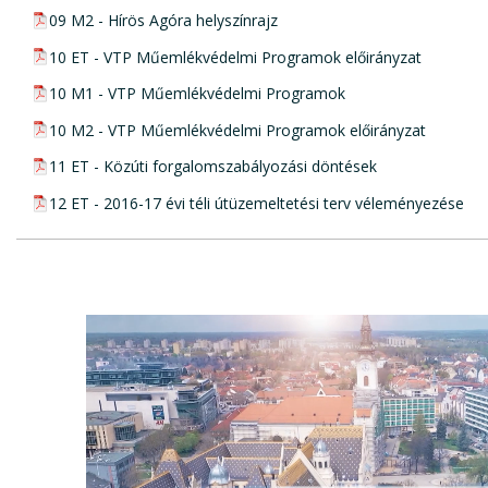
pdf csatolmány:
09 M2 - Hírös Agóra helyszínrajz
pdf csatolmány:
10 ET - VTP Műemlékvédelmi Programok előirányzat
pdf csatolmány:
10 M1 - VTP Műemlékvédelmi Programok
pdf csatolmány:
10 M2 - VTP Műemlékvédelmi Programok előirányzat
pdf csatolmány:
11 ET - Közúti forgalomszabályozási döntések
pdf csatolmány:
12 ET - 2016-17 évi téli útüzemeltetési terv véleményezése