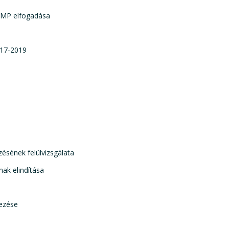
SUMP elfogadása
017-2019
ésének felülvizsgálata
nak elindítása
yezése