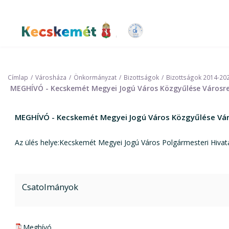
Ugrás
a
tartalomra
Kecskemét Város Honlapja
Címlap
Városháza
Önkormányzat
Bizottságok
Bizottságok 2014-20
MEGHÍVÓ - Kecskemét Megyei Jogú Város Közgyűlése Városren
MEGHÍVÓ - Kecskemét Megyei Jogú Város Közgyűlése Váro
Az ülés helye:Kecskemét Megyei Jogú Város Polgármesteri Hivata
Csatolmányok
pdf csatolmány:
Meghívó