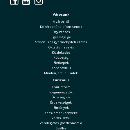
Facebook
YouTube
Instagram
Városunk
A városról
Közérdekű telefonszámok
Ügyintézés
Egészségügy
Szociális és gyermekjóléti ellátás
Oktatás, nevelés
Közlekedés
Közösség
Életképek
Koronavírus
Minden, ami hulladék
Turizmus
Tourinform
Idegenvezetők
Örökségünk
Érdekességek
Élmények
Kecskemét környéke
Városi séták
Vendéglátás, gasztronómia
Szállás