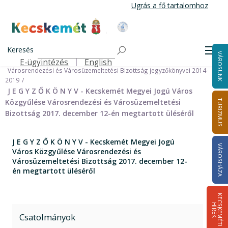
Ugrás
Ugrás a fő tartalomhoz
a
tartalomra
Kecskemét Város Honlapja
Címlap
Városháza
Önkormányzat
Bizottságok
Keresés
Bizottságok 2014-2024
Men
VÁROSUNK
Városrendezési és Városüzemeltetési Bizottság 2014-2019
E-ügyintézés
English
Felső navigáció
Városrendezési és Városüzemeltetési Bizottság jegyzőkönyvei 2014-
2019
J E G Y Z Ő K Ö N Y V - Kecskemét Megyei Jogú Város
Közgyűlése Városrendezési és Városüzemeltetési
TURIZMUS
Bizottság 2017. december 12-én megtartott üléséről
J E G Y Z Ő K Ö N Y V - Kecskemét Megyei Jogú
VÁROSHÁZA
Város Közgyűlése Városrendezési és
Városüzemeltetési Bizottság 2017. december 12-
én megtartott üléséről
K
E
C
S
K
E
M
É
T
I
Í
R
E
H
K
Csatolmányok