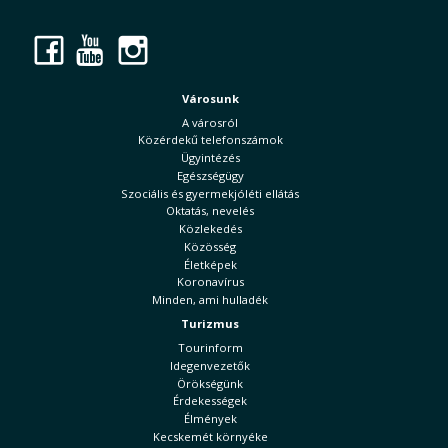
Facebook
YouTube
Instagram
Városunk
A városról
Közérdekű telefonszámok
Ügyintézés
Egészségügy
Szociális és gyermekjóléti ellátás
Oktatás, nevelés
Közlekedés
Közösség
Életképek
Koronavírus
Minden, ami hulladék
Turizmus
Tourinform
Idegenvezetők
Örökségünk
Érdekességek
Élmények
Kecskemét környéke