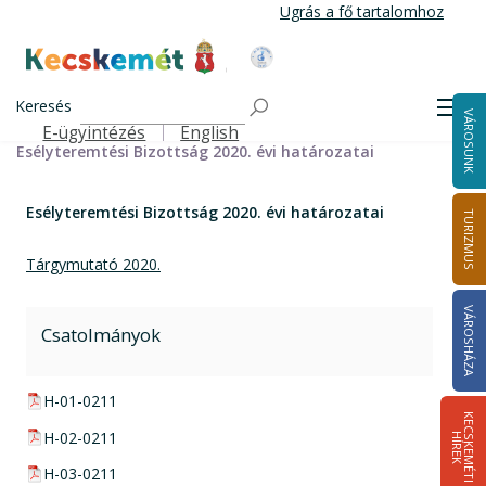
Ugrás
Ugrás a fő tartalomhoz
a
tartalomra
Kecskemét Város Honlapja
Címlap
Városháza
Önkormányzat
Bizottságok
Keresés
Bizottságok 2014-2024
Esélyteremtési Bizottság 2014-2024
Men
VÁROSUNK
Esélyteremtési Bizottság határozatai 2019-2024
E-ügyintézés
English
Felső navigáció
Esélyteremtési Bizottság 2020. évi határozatai
Esélyteremtési Bizottság 2020. évi határozatai
TURIZMUS
Tárgymutató 2020.
VÁROSHÁZA
Csatolmányok
pdf csatolmány:
H-01-0211
K
E
C
S
K
E
M
É
T
I
Í
R
E
pdf csatolmány:
H-02-0211
H
K
pdf csatolmány:
H-03-0211