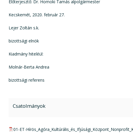
Előterjesztő: Dr. Homoki Tamás alpolgármester
Kecskemét, 2020. február 27.
Lejer Zoltán s.k.
bizottsági elnök
Kiadmány hiteléül:
Molnár-Berta Andrea
bizottsági referens
Csatolmányok
pdf csatolmány:
01-ET-Hírös_Agóra_Kultúrális_és_Ifjúsági_Központ_Nonprofi