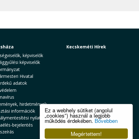
osháza
Kecskeméti Hírek
ségviselők, képviselők
ággyűlési képviselők
rmányzat
ármesteri Hivatal
rdekű adatok
védelem
navírus
emények, hirdetmények
Ez a webhely sütiket (angolul
sztási információk
„cookies”) használ a legjobb
álymentesítési nyilatkozat
működés érdekében.
Bővebben
zaélés-bejelentés
szeírás
Megértettem!