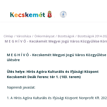
Ugrás
a
tartalomra
Kecskemét Város Honlapja
Címlap
Városháza
Önkormányzat
Bizottságok
Bizottságok 2014-20
M E G H Í V Ó - Kecskemét Megyei Jogú Város Közgyűlése Körn
M E G H Í V Ó - Kecskemét Megyei Jogú Város Közgyűlése 
ülésére
Ülés helye: Hírös Agóra Kulturális és Ifjúsági Központ
Kecskemét Deák Ferenc tér 1. (103. terem)
Napirendi javaslat:
1. A Hírös Agóra Kulturális és Ifjúsági Központ Nonprofit Kft. 