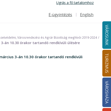
Ugrás a fő tartalomhoz
E-ügyintézés
English
Felső navigáció
VÁROSUNK
zetvédelmi, Városrendezési és Agrár Bizottság meghívói 2019-2024
3-án 10.30 órakor tartandó rendkívüli ülésére
TURIZMUS
árcius 3-án 10.30 órakor tartandó rendkívüli
VÁROSHÁZA