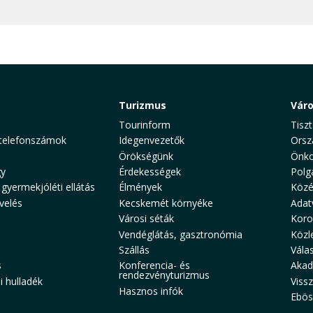
Turizmus
Vár
Tourinform
Tiszt
telefonszámok
Idegenvezetők
Orsz
Örökségünk
Önko
y
Érdekességek
Polg
 gyermekjóléti ellátás
Élmények
Közé
velés
Kecskemét környéke
Adat
Városi séták
Koro
Vendéglátás, gasztronómia
Közl
Szállás
Vála
s
Konferencia- és
Akad
rendezvényturizmus
 hulladék
Viss
Hasznos infók
Ebös