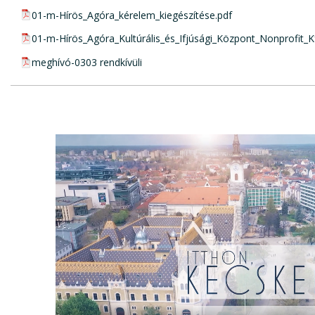
pdf csatolmány:
01-m-Hírös_Agóra_kérelem_kiegészítése.pdf
pdf csatolmány:
01-m-Hírös_Agóra_Kultúrális_és_Ifjúsági_Központ_Nonprofit_K
pdf csatolmány:
meghívó-0303 rendkívüli