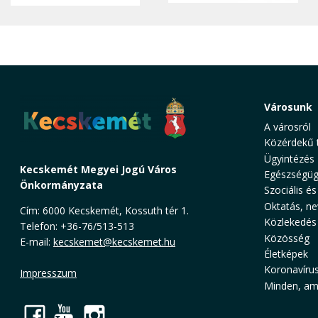
Városunk
A városról
Közérdekű 
Ügyintézés
Kecskemét Megyei Jogú Város
Egészségüg
Önkormányzata
Szociális és
Oktatás, ne
Cím: 6000 Kecskemét, Kossuth tér 1.
Közlekedés
Telefon: +36-76/513-513
Közösség
E-mail:
kecskemet@kecskemet.hu
Életképek
Koronavíru
Impresszum
Minden, ami
Facebook
YouTube
Instagram