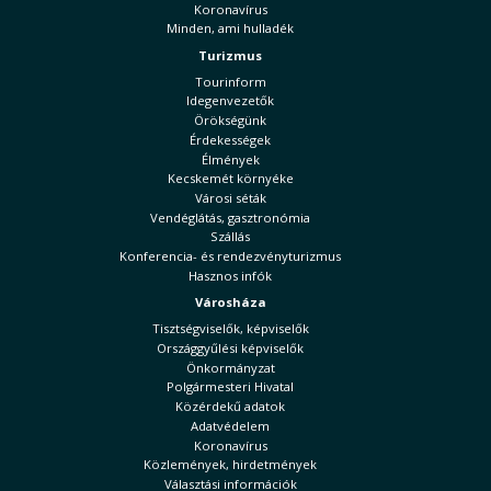
Koronavírus
Minden, ami hulladék
Turizmus
Tourinform
Idegenvezetők
Örökségünk
Érdekességek
Élmények
Kecskemét környéke
Városi séták
Vendéglátás, gasztronómia
Szállás
Konferencia- és rendezvényturizmus
Hasznos infók
Városháza
Tisztségviselők, képviselők
Országgyűlési képviselők
Önkormányzat
Polgármesteri Hivatal
Közérdekű adatok
Adatvédelem
Koronavírus
Közlemények, hirdetmények
Választási információk