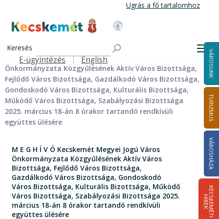
Ugrás
Ugrás a fő tartalomhoz
a
tartalomra
Kecskemét Város Honlapja
Címlap
Városháza
Önkormányzat
Bizottságok
Keresés
Szabályozási Bizottság
Szabályozási Bizottság meghívói
Men
VÁROSUNK
M E G H Í V Ó Kecskemét Megyei Jogú Város
E-ügyintézés
English
Felső navigáció
Önkormányzata Közgyűlésének Aktív Város Bizottsága,
Fejlődő Város Bizottsága, Gazdálkodó Város Bizottsága,
Gondoskodó Város Bizottsága, Kulturális Bizottsága,
TURIZMUS
Működő Város Bizottsága, Szabályozási Bizottsága
2025. március 18-án 8 órakor tartandó rendkívüli
együttes ülésére
VÁROSHÁZA
M E G H Í V Ó Kecskemét Megyei Jogú Város
Önkormányzata Közgyűlésének Aktív Város
Bizottsága, Fejlődő Város Bizottsága,
Gazdálkodó Város Bizottsága, Gondoskodó
Város Bizottsága, Kulturális Bizottsága, Működő
K
E
C
S
K
E
M
É
T
I
Í
R
E
Város Bizottsága, Szabályozási Bizottsága 2025.
H
K
március 18-án 8 órakor tartandó rendkívüli
együttes ülésére