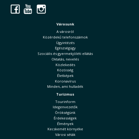
Facebook
YouTube
Instagram
Városunk
A városról
Közérdekű telefonszámok
Ügyintézés
Egészségügy
Szociális és gyermekjóléti ellátás
Oktatás, nevelés
Közlekedés
Közösség
Életképek
Koronavírus
Minden, ami hulladék
Turizmus
Tourinform
Idegenvezetők
Örökségünk
Érdekességek
Élmények
Kecskemét környéke
Városi séták