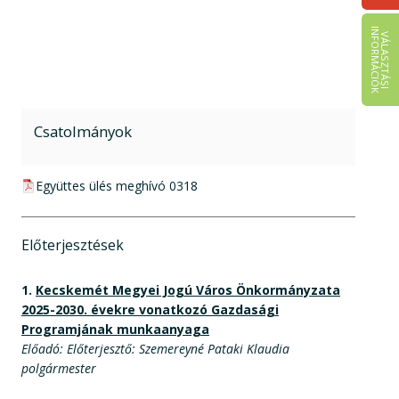
I
K
V
Á
L
A
S
Z
T
Á
S
I
N
F
O
R
M
Á
C
I
Ó
Csatolmányok
pdf csatolmány:
Együttes ülés meghívó 0318
Előterjesztések
1.
Kecskemét Megyei Jogú Város Önkormányzata
2025-2030. évekre vonatkozó Gazdasági
Programjának munkaanyaga
Előadó: Előterjesztő: Szemereyné Pataki Klaudia
polgármester