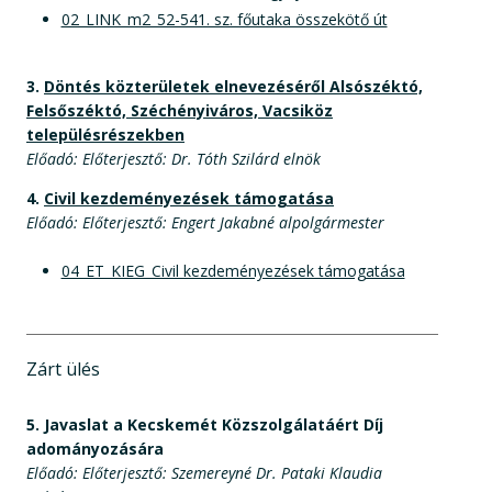
02_LINK_m2_52-541. sz. főutaka összekötő út
3.
Döntés közterületek elnevezéséről Alsószéktó,
Felsőszéktó, Széchényiváros, Vacsiköz
településrészekben
Előadó: Előterjesztő: Dr. Tóth Szilárd elnök
4.
Civil kezdeményezések támogatása
Előadó: Előterjesztő: Engert Jakabné alpolgármester
04_ET_KIEG_Civil kezdeményezések támogatása
Zárt ülés
5.
Javaslat a Kecskemét Közszolgálatáért Díj
adományozására
Előadó: Előterjesztő: Szemereyné Dr. Pataki Klaudia