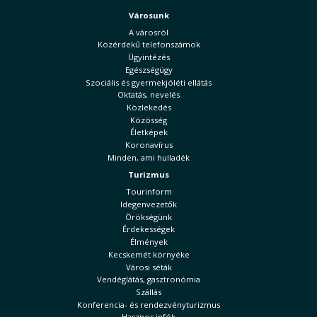
Városunk
A városról
Közérdekű telefonszámok
Ügyintézés
Egészségügy
Szociális és gyermekjóléti ellátás
Oktatás, nevelés
Közlekedés
Közösség
Életképek
Koronavírus
Minden, ami hulladék
Turizmus
Tourinform
Idegenvezetők
Örökségünk
Érdekességek
Élmények
Kecskemét környéke
Városi séták
Vendéglátás, gasztronómia
Szállás
Konferencia- és rendezvényturizmus
Hasznos infók