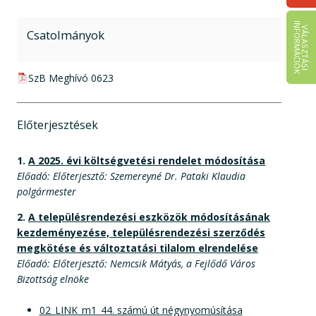
I
K
V
Á
L
A
S
Z
T
Á
S
I
N
F
O
R
M
Á
C
I
Ó
Csatolmányok
pdf csatolmány:
SzB Meghívó 0623
Előterjesztések
1.
A 2025. évi költségvetési rendelet módosítása
Előadó: Előterjesztő: Szemereyné Dr. Pataki Klaudia
polgármester
2.
A településrendezési eszközök módosításának
kezdeményezése, településrendezési szerződés
megkötése és változtatási tilalom elrendelése
Előadó: Előterjesztő: Nemcsik Mátyás, a Fejlődő Város
Bizottság elnöke
02_LINK_m1_44. számú út négynyomúsítása