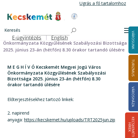
Ugrás
Ugrás a fő tartalomhoz
a
tartalomra
Kecskemét Város Honlapja
Címlap
Városháza
Önkormányzat
Bizottságok
Keresés
Szabályozási Bizottság
Szabályozási Bizottság meghívói
Men
VÁROSUNK
M E G H Í V Ó Kecskemét Megyei Jogú Város
E-ügyintézés
English
Felső navigáció
Önkormányzata Közgyűlésének Szabályozási Bizottsága
2025. június 23-án (hétfőn) 8.30 órakor tartandó ülésére
TURIZMUS
M E G H Í V Ó Kecskemét Megyei Jogú Város
Önkormányzata Közgyűlésének Szabályozási
Bizottsága 2025. június 23-án (hétfőn) 8.30
órakor tartandó ülésére
VÁROSHÁZA
Előterjesztésekhez tartozó linkek:
2. napirend
anyaga:
https://kecskemet.hu/uploads/TRT2025jun.zip
K
E
C
S
K
E
M
É
T
I
Í
R
E
H
K