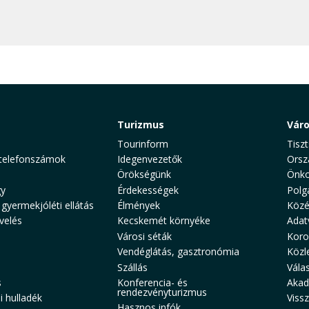
Turizmus
Vár
Tourinform
Tiszt
telefonszámok
Idegenvezetők
Orsz
Örökségünk
Önko
y
Érdekességek
Polg
 gyermekjóléti ellátás
Élmények
Közé
velés
Kecskemét környéke
Adat
Városi séták
Koro
Vendéglátás, gasztronómia
Közl
Szállás
Vála
s
Konferencia- és
Akad
rendezvényturizmus
 hulladék
Viss
Hasznos infók