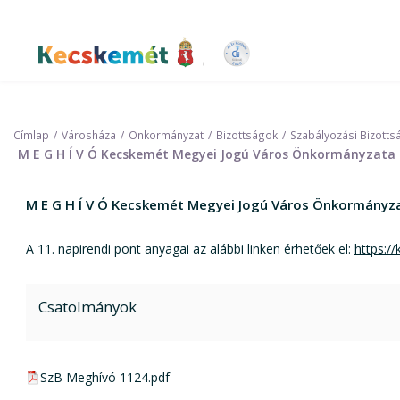
Ugrás
a
tartalomra
Kecskemét Város Honlapja
Címlap
Városháza
Önkormányzat
Bizottságok
Szabályozási Bizotts
M E G H Í V Ó Kecskemét Megyei Jogú Város Önkormányzata K
M E G H Í V Ó Kecskemét Megyei Jogú Város Önkormányza
A 11. napirendi pont anyagai az alábbi linken érhetőek el:
https:/
Csatolmányok
pdf csatolmány:
SzB Meghívó 1124.pdf