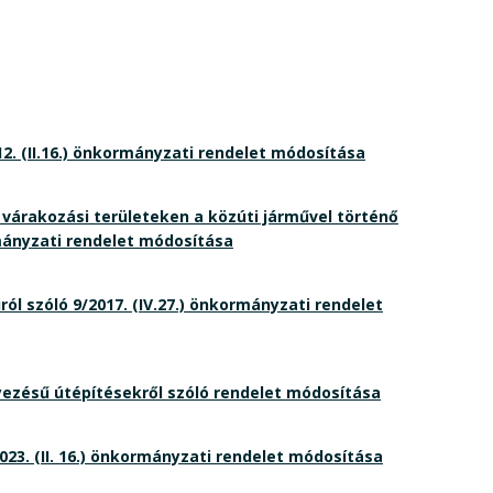
12. (II.16.) önkormányzati rendelet módosítása
ó várakozási területeken a közúti járművel történő
rmányzati rendelet módosítása
ól szóló 9/2017. (IV.27.) önkormányzati rendelet
yezésű útépítésekről szóló rendelet módosítása
3. (II. 16.) önkormányzati rendelet módosítása