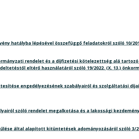
törvény hatályba lépésével összefüggő feladatokról szóló 10/20
kormányzati rendelet és a díjfizetési kötelezettség alá tartoz
eltetéstől eltérő használatáról szóló 19/2022. (X. 13.) önko
esítése engedélyezésének szabályairól és szolgáltatási díjair
ályairól szóló rendelet megalkotása és a lakossági kezdemén
se által alapított kitüntetések adományozásáról szóló 3/202