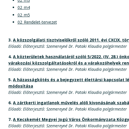
02_m3
02_m4
02_m5
02_Rendelet-tervezet
3.
A közszolgálati tisztviselőkről szóló 2011. évi CXCIX. 
Előadó: Előterjesztő: Szemereyné Dr. Pataki Klaudia polgármester
4.
A közterületek használatáról szóló 5/2022. (IV. 28.) ön
várakozási közszolgáltatásokról és a várakozóhelyek rend
Előadó: Előterjesztő: Szemereyné Dr. Pataki Klaudia polgármester
5.
A házasságkötés és a bejegyzett élettársi kapcsolat lét
módosítása
Előadó: Előterjesztő: Szemereyné Dr. Pataki Klaudia polgármester
6.
A zártkerti ingatlanok művelés alóli kivonásának szab
Előadó: Előterjesztő: Szemereyné Dr. Pataki Klaudia polgármester
7.
A Kecskemét Megyei Jogú Város Önkormányzata Közgyűlé
Előadó: Előterjesztő: Szemereyné Dr. Pataki Klaudia polgármester