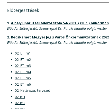
Előterjesztések
1.
A helyi iparűzési adóról szóló 54/2003. (XII. 1.) önkorm
Előadó: Előterjesztő: Szemereyné Dr. Pataki Klaudia polgármester
2.
Kecskemét Megyei Jogú Város Önkormányzatának 2026.
Előadó: Előterjesztő: Szemereyné Dr. Pataki Klaudia polgármester
02_ET_m1
02_ET_m2
02_ET_m3
02_ET_m4
02_ET_m5
02_ET_m6
02_Határozat-tervezet
02_m1
02_m2