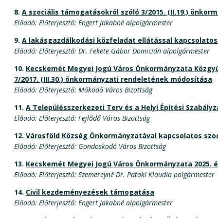
8.
A szociális támogatásokról szóló 3/2015. (II.19.) önko
Előadó: Előterjesztő: Engert Jakabné alpolgármester
9.
A lakásgazdálkodási közfeladat ellátással kapcsolato
Előadó: Előterjesztő: Dr. Fekete Gábor Domicián alpolgármester
10.
Kecskemét Megyei Jogú Város Önkormányzata Közgyűlés
7/2017. (III.30.) önkormányzati rendeletének módosítása
Előadó: Előterjesztő: Működő Város Bizottság
11.
A Településszerkezeti Terv és a Helyi Építési Szabály
Előadó: Előterjesztő: Fejlődő Város Bizottság
12.
Városföld Község Önkormányzatával kapcsolatos szoc
Előadó: Előterjesztő: Gondoskodó Város Bizottság
13.
Kecskemét Megyei Jogú Város Önkormányzata 2025. év
Előadó: Előterjesztő: Szemereyné Dr. Pataki Klaudia polgármester
14.
Civil kezdeményezések támogatása
Előadó: Előterjesztő: Engert Jakabné alpolgármester