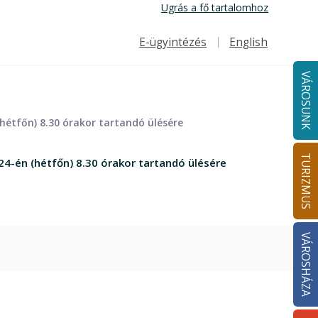
Ugrás a fő tartalomhoz
E-ügyintézés
English
Felső navigáció
VÁROSUNK
étfőn) 8.30 órakor tartandó ülésére
TURIZMUS
-én (hétfőn) 8.30 órakor tartandó ülésére
VÁROSHÁZA