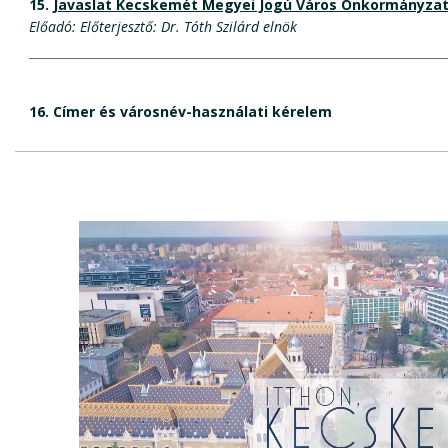
15.
Javaslat Kecskemét Megyei Jogú Város Önkormányzata
Előadó: Előterjesztő: Dr. Tóth Szilárd elnök
16.
Címer és városnév-használati kérelem