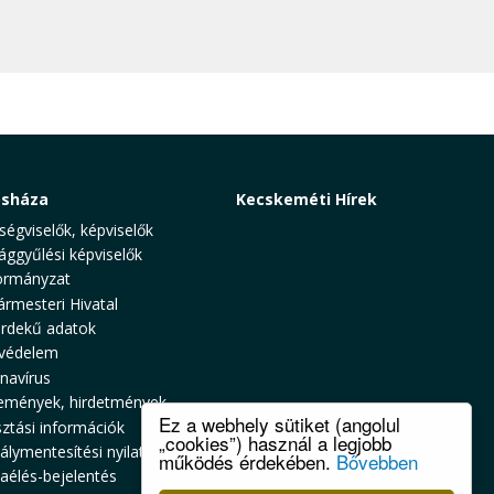
osháza
Kecskeméti Hírek
ségviselők, képviselők
ággyűlési képviselők
rmányzat
ármesteri Hivatal
rdekű adatok
védelem
navírus
emények, hirdetmények
Ez a webhely sütiket (angolul
sztási információk
„cookies”) használ a legjobb
álymentesítési nyilatkozat
működés érdekében.
Bővebben
zaélés-bejelentés