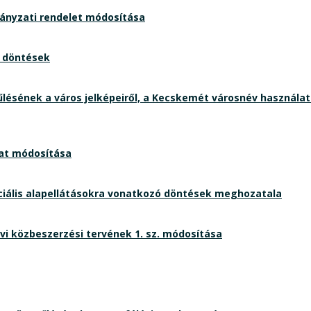
rmányzati rendelet módosítása
s döntések
ének a város jelképeiről, a Kecskemét városnév használatár
zat módosítása
iális alapellátásokra vonatkozó döntések meghozatala
i közbeszerzési tervének 1. sz. módosítása