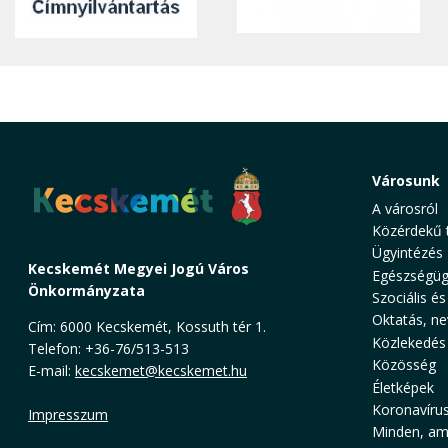
Városunk
A városról
Közérdekű 
Ügyintézés
Kecskemét Megyei Jogú Város
Egészségüg
Önkormányzata
Szociális és
Oktatás, ne
Cím: 6000 Kecskemét, Kossuth tér 1.
Közlekedés
Telefon: +36-76/513-513
Közösség
E-mail:
kecskemet@kecskemet.hu
Életképek
Koronavíru
Impresszum
Minden, ami