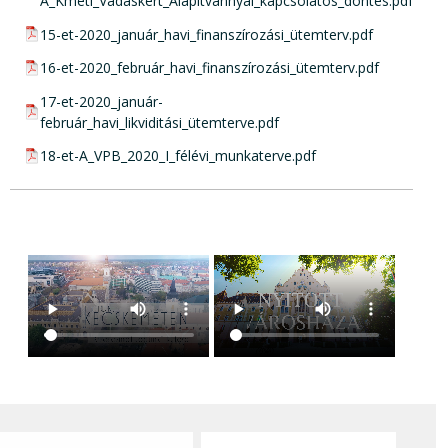
A_Kméti_Vadaskert_Alapítvánnyal_kapcsolatos_döntés.pdf
pdf csatolmány:
15-et-2020_január_havi_finanszírozási_ütemterv.pdf
pdf csatolmány:
16-et-2020_február_havi_finanszírozási_ütemterv.pdf
pdf csatolmány:
17-et-2020_január-
február_havi_likviditási_ütemterve.pdf
pdf csatolmány:
18-et-A_VPB_2020_I_félévi_munkaterve.pdf