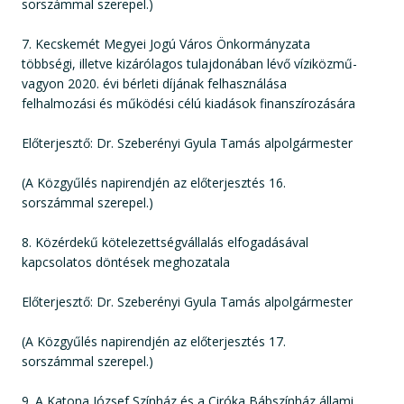
sorszámmal szerepel.)
7. Kecskemét Megyei Jogú Város Önkormányzata
többségi, illetve kizárólagos tulajdonában lévő víziközmű-
vagyon 2020. évi bérleti díjának felhasználása
felhalmozási és működési célú kiadások finanszírozására
Előterjesztő: Dr. Szeberényi Gyula Tamás alpolgármester
(A Közgyűlés napirendjén az előterjesztés 16.
sorszámmal szerepel.)
8. Közérdekű kötelezettségvállalás elfogadásával
kapcsolatos döntések meghozatala
Előterjesztő: Dr. Szeberényi Gyula Tamás alpolgármester
(A Közgyűlés napirendjén az előterjesztés 17.
sorszámmal szerepel.)
9. A Katona József Színház és a Ciróka Bábszínház állami