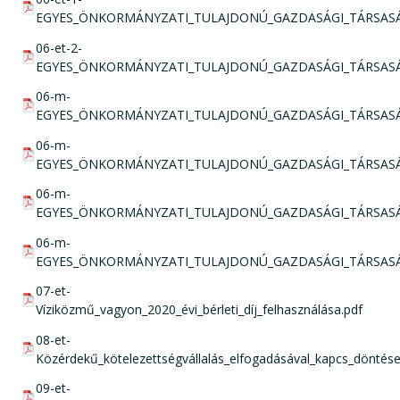
EGYES_ÖNKORMÁNYZATI_TULAJDONÚ_GAZDASÁGI_TÁRSASÁ
pdf csatolmány:
06-et-2-
EGYES_ÖNKORMÁNYZATI_TULAJDONÚ_GAZDASÁGI_TÁRSASÁ
pdf csatolmány:
06-m-
EGYES_ÖNKORMÁNYZATI_TULAJDONÚ_GAZDASÁGI_TÁRSASÁ
pdf csatolmány:
06-m-
EGYES_ÖNKORMÁNYZATI_TULAJDONÚ_GAZDASÁGI_TÁRSASÁ
pdf csatolmány:
06-m-
EGYES_ÖNKORMÁNYZATI_TULAJDONÚ_GAZDASÁGI_TÁRSASÁ
pdf csatolmány:
06-m-
EGYES_ÖNKORMÁNYZATI_TULAJDONÚ_GAZDASÁGI_TÁRSASÁ
pdf csatolmány:
07-et-
Víziközmű_vagyon_2020_évi_bérleti_díj_felhasználása.pdf
pdf csatolmány:
08-et-
Közérdekű_kötelezettségvállalás_elfogadásával_kapcs_döntése
pdf csatolmány:
09-et-