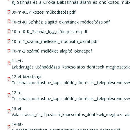
KJ_Színház_és_a_Ciróka_Bábszínház_állami_és_önk_közös_műk
pdf csatolmány:
09-m-KGY_közös_működtetés.pdf
pdf csatolmány:
10-et-KJ_Színház_alapító_okiratának_módosítása.pdf
pdf csatolmány:
10-m-0-KJ_Színház_kgy_előterjesztés.pdf
pdf csatolmány:
10-m-1_számú_melléklet_módosító_okirat.pdf
pdf csatolmány:
10-m-2_számú_melléklet_alapító_okirat.pdf
pdf csatolmány:
11-et-
Labdarúgás_utánpótlással_kapcsolatos_döntések_meghozatala
pdf csatolmány:
12-et-bizottsági-
Telekhasznosításhoz_kapcsolódó_döntések__településrendezés
pdf csatolmány:
12-m-
Telekhasznosításhoz_kapcsolódó_döntések__településrendezé
pdf csatolmány:
13-et-
Választással_és_díjazással_kapcsolatos_döntések_meghozatala
pdf csatolmány:
14-et-