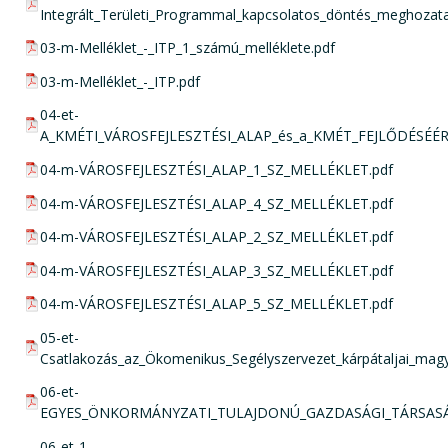
Integrált_Területi_Programmal_kapcsolatos_döntés_meghozata
pdf csatolmány:
03-m-Melléklet_-_ITP_1_számú_melléklete.pdf
pdf csatolmány:
03-m-Melléklet_-_ITP.pdf
pdf csatolmány:
04-et-
A_KMÉTI_VÁROSFEJLESZTÉSI_ALAP_és_a_KMÉT_FEJLŐDÉSÉÉRT_A
pdf csatolmány:
04-m-VÁROSFEJLESZTÉSI_ALAP_1_SZ_MELLÉKLET.pdf
pdf csatolmány:
04-m-VÁROSFEJLESZTÉSI_ALAP_4_SZ_MELLÉKLET.pdf
pdf csatolmány:
04-m-VÁROSFEJLESZTÉSI_ALAP_2_SZ_MELLÉKLET.pdf
pdf csatolmány:
04-m-VÁROSFEJLESZTÉSI_ALAP_3_SZ_MELLÉKLET.pdf
pdf csatolmány:
04-m-VÁROSFEJLESZTÉSI_ALAP_5_SZ_MELLÉKLET.pdf
pdf csatolmány:
05-et-
Csatlakozás_az_Ökomenikus_Segélyszervezet_kárpátaljai_mag
pdf csatolmány:
06-et-
EGYES_ÖNKORMÁNYZATI_TULAJDONÚ_GAZDASÁGI_TÁRSASÁ
pdf csatolmány:
06-et-1-