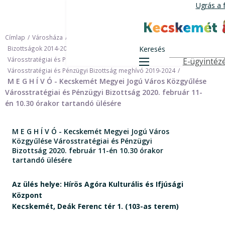
Ugrás
Ugrás a 
a
tartalomra
Kecskemét Váro
Címlap
Városháza
Önkormányzat
Bizottságok
Bizottságok 2014-2024
Keresés
Városstratégiai és Pénzügyi Bizottság 2014-2024
E-ügyintéz
Menü
Felső navigáció
Városstratégiai és Pénzügyi Bizottság meghívó 2019-2024
M E G H Í V Ó - Kecskemét Megyei Jogú Város Közgyűlése
Városstratégiai és Pénzügyi Bizottság 2020. február 11-
én 10.30 órakor tartandó ülésére
M E G H Í V Ó - Kecskemét Megyei Jogú Város
Közgyűlése Városstratégiai és Pénzügyi
Bizottság 2020. február 11-én 10.30 órakor
tartandó ülésére
Az ülés helye: Hírös Agóra Kulturális és Ifjúsági
Központ
Kecskemét, Deák Ferenc tér 1. (103-as terem)