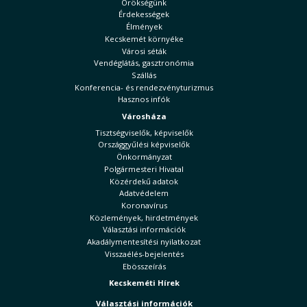
Örökségünk
Érdekességek
Élmények
Kecskemét környéke
Városi séták
Vendéglátás, gasztronómia
Szállás
Konferencia- és rendezvényturizmus
Hasznos infók
Városháza
Tisztségviselők, képviselők
Országgyűlési képviselők
Önkormányzat
Polgármesteri Hivatal
Közérdekű adatok
Adatvédelem
Koronavírus
Közlemények, hirdetmények
Választási információk
Akadálymentesítési nyilatkozat
Visszaélés-bejelentés
Ebösszeírás
Kecskeméti Hírek
Választási információk