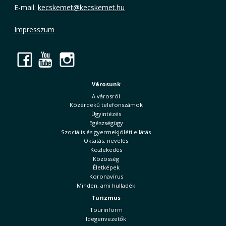
E-mail:
kecskemet@kecskemet.hu
Impresszum
Facebook
YouTube
Instagram
Városunk
A városról
Közérdekű telefonszámok
Ügyintézés
Egészségügy
Szociális és gyermekjóléti ellátás
Oktatás, nevelés
Közlekedés
Közösség
Életképek
Koronavírus
Minden, ami hulladék
Turizmus
Tourinform
Idegenvezetők