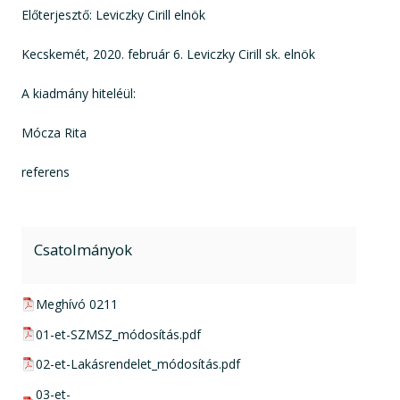
Előterjesztő: Leviczky Cirill elnök
Kecskemét, 2020. február 6. Leviczky Cirill sk. elnök
A kiadmány hiteléül:
Mócza Rita
referens
Csatolmányok
pdf csatolmány:
Meghívó 0211
pdf csatolmány:
01-et-SZMSZ_módosítás.pdf
pdf csatolmány:
02-et-Lakásrendelet_módosítás.pdf
pdf csatolmány:
03-et-