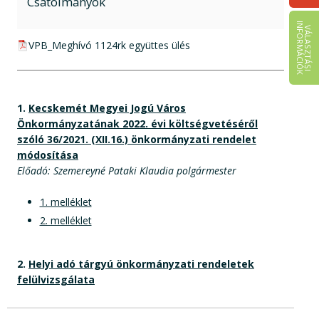
Csatolmányok
I
K
V
Á
L
A
S
Z
T
Á
S
I
N
F
O
R
M
Á
C
I
Ó
pdf csatolmány:
VPB_Meghívó 1124rk együttes ülés
1.
Kecskemét Megyei Jogú Város
Önkormányzatának 2022. évi költségvetéséről
szóló 36/2021. (XII.16.) önkormányzati rendelet
módosítása
Előadó: Szemereyné Pataki Klaudia polgármester
1. melléklet
2. melléklet
2.
Helyi adó tárgyú önkormányzati rendeletek
felülvizsgálata