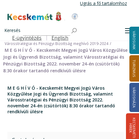
Ugrás
Ugrás a fő tartalomhoz
a
tartalomra
Kecskemét Város Honlapja
Címlap
Városháza
Önkormányzat
Bizottságok
Keresés
Bizottságok 2014-2024
Men
VÁROSUNK
Városstratégiai és Pénzügyi Bizottság 2014-2024
E-ügyintézés
English
Felső navigáció
Városstratégiai és Pénzügyi Bizottság meghívó 2019-2024
M E G H Í V Ó - Kecskemét Megyei Jogú Város Közgyűlése
Jogi és Ügyrendi Bizottság, valamint Városstratégiai és
TURIZMUS
Pénzügyi Bizottság 2022. november 24-én (csütörtök)
8:30 órakor tartandó rendkívüli ülésre
M E G H Í V Ó - Kecskemét Megyei Jogú Város
VÁROSHÁZA
Közgyűlése Jogi és Ügyrendi Bizottság, valamint
Városstratégiai és Pénzügyi Bizottság 2022.
november 24-én (csütörtök) 8:30 órakor tartandó
rendkívüli ülésre
K
E
C
S
K
E
M
É
T
I
Í
R
E
H
K