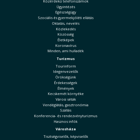
Közérdekű telefonszámok
Ügyintézés
Egészségügy
Szociális és gyermekjóléti ellátás
Oktatás, nevelés
Közlekedés
Közösség
Életképek
Koronavírus
Minden, ami hulladék
Turizmus
Tourinform
Idegenvezetők
Örökségünk
Érdekességek
Élmények
Kecskemét környéke
Városi séták
Vendéglátás, gasztronómia
Szállás
Konferencia- és rendezvényturizmus
Hasznos infók
Városháza
Tisztségviselők, képviselők