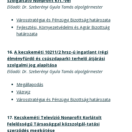
Szolgáltató Nonprofit Kft.-vel
Előadó: Dr. Szeberényi Gyula Tamás alpolgármester
Városstratégiai és Pénzügyi Bizottság határozata
Fejlesztési, Környezetvédelmi és Agrár Bizottság
határozata
16.
A kecskeméti 10211/2 hrsz-ú ingatlant (régi
élményfürdő és csúszdapark) terhelő átjárási
szolgalmi jog alapítása
Előadó: Dr. Szeberényi Gyula Tamás alpolgármester
Megállapodás
Vázrajz
Városstratégiai és Pénzügyi Bizottság határozata
17.
Kecskeméti Televízió Nonprofit Korlátolt
Felelősségű Társasággal közszolgál-tatási
szerződés megkötése