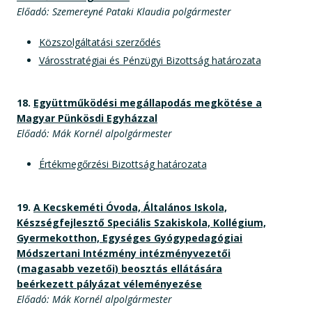
Előadó: Szemereyné Pataki Klaudia polgármester
Közszolgáltatási szerződés
Városstratégiai és Pénzügyi Bizottság határozata
18.
Együttműködési megállapodás megkötése a
Magyar Pünkösdi Egyházzal
Előadó: Mák Kornél alpolgármester
Értékmegőrzési Bizottság határozata
19.
A Kecskeméti Óvoda, Általános Iskola,
Készségfejlesztő Speciális Szakiskola, Kollégium,
Gyermekotthon, Egységes Gyógypedagógiai
Módszertani Intézmény intézményvezetői
(magasabb vezetői) beosztás ellátására
beérkezett pályázat véleményezése
Előadó: Mák Kornél alpolgármester