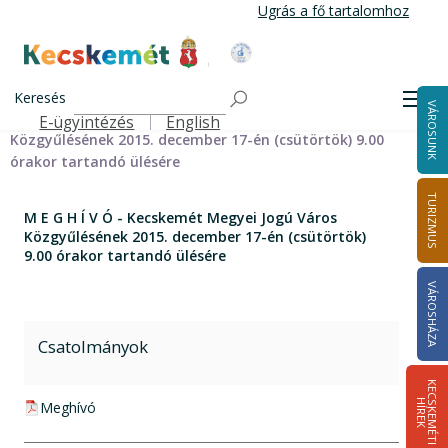
Ugrás
Ugrás a fő tartalomhoz
a
tartalomra
Kecskemét Város Honlapja
Címlap
Városháza
Önkormányzat
Közgyűlés
Keresés
Meghívók, előterjesztések
Men
VÁROSUNK
M E G H Í V Ó - Kecskemét Megyei Jogú Város
E-ügyintézés
English
Felső navigáció
Közgyűlésének 2015. december 17-én (csütörtök) 9.00
órakor tartandó ülésére
TURIZMUS
M E G H Í V Ó - Kecskemét Megyei Jogú Város
Közgyűlésének 2015. december 17-én (csütörtök)
9.00 órakor tartandó ülésére
VÁROSHÁZA
Csatolmányok
K
E
C
S
K
E
M
É
T
I
Í
R
E
H
K
pdf csatolmány:
Meghívó