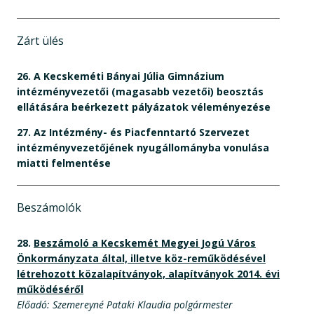
Zárt ülés
26.
A Kecskeméti Bányai Júlia Gimnázium
intézményvezetői (magasabb vezetői) beosztás
ellátására beérkezett pályázatok véleményezése
27.
Az Intézmény- és Piacfenntartó Szervezet
intézményvezetőjének nyugállományba vonulása
miatti felmentése
Beszámolók
28.
Beszámoló a Kecskemét Megyei Jogú Város
Önkormányzata által, illetve köz-reműködésével
létrehozott közalapítványok, alapítványok 2014. évi
működéséről
Előadó: Szemereyné Pataki Klaudia polgármester