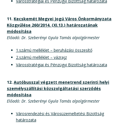
Városstratégiai és Pénzügyi Bizottság határozata
11.
Kecskemét Megyei Jogú Város Önkormányzata
Közgyűlése 260/2014. (XI.13.) határozatának
módosítása
Előadó: Dr. Szeberényi Gyula Tamás alpolgármester
1.számú melléklet – beruházási összesítő
2.számú melléklet – vázrajz
Városstratégiai és Pénzügyi Bizottság határozata
12.
Autóbusszal végzett menetrend szerinti helyi
személyszállítási közszolgáltatási szerződés
módosítása
Előadó: Dr. Szeberényi Gyula Tamás alpolgármester
Városrendezési és Városüzemeltetési Bizottság
határozata