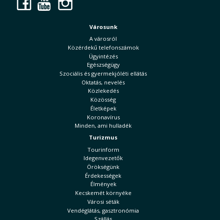
Facebook
YouTube
Instagram
Városunk
A városról
Közérdekű telefonszámok
Ügyintézés
Egészségügy
Szociális és gyermekjóléti ellátás
Oktatás, nevelés
Közlekedés
Közösség
Életképek
Koronavírus
Minden, ami hulladék
Turizmus
Tourinform
Idegenvezetők
Örökségünk
Érdekességek
Élmények
Kecskemét környéke
Városi séták
Vendéglátás, gasztronómia
Szállás