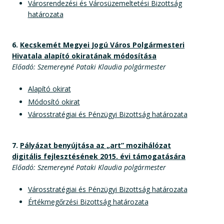
Városrendezési és Városüzemeltetési Bizottság
határozata
6.
Kecskemét Megyei Jogú Város Polgármesteri
Hivatala alapító okiratának módosítása
Előadó: Szemereyné Pataki Klaudia polgármester
Alapító okirat
Módosító okirat
Városstratégiai és Pénzügyi Bizottság határozata
7.
Pályázat benyújtása az „art” mozihálózat
digitális fejlesztésének 2015. évi támogatására
Előadó: Szemereyné Pataki Klaudia polgármester
Városstratégiai és Pénzügyi Bizottság határozata
Értékmegőrzési Bizottság határozata