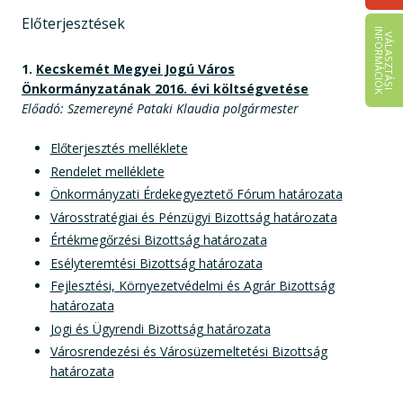
Előterjesztések
I
K
V
Á
L
A
S
Z
T
Á
S
I
N
F
O
R
M
Á
C
I
Ó
1.
Kecskemét Megyei Jogú Város
Önkormányzatának 2016. évi költségvetése
Előadó: Szemereyné Pataki Klaudia polgármester
Előterjesztés melléklete
Rendelet melléklete
Önkormányzati Érdekegyeztető Fórum határozata
Városstratégiai és Pénzügyi Bizottság határozata
Értékmegőrzési Bizottság határozata
Esélyteremtési Bizottság határozata
Fejlesztési, Környezetvédelmi és Agrár Bizottság
határozata
Jogi és Ügyrendi Bizottság határozata
Városrendezési és Városüzemeltetési Bizottság
határozata