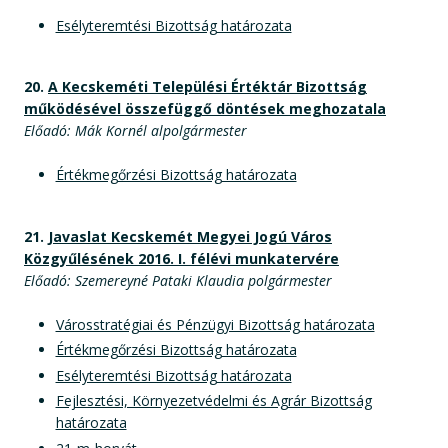
Esélyteremtési Bizottság határozata
20.
A Kecskeméti Települési Értéktár Bizottság
működésével összefüggő döntések meghozatala
Előadó: Mák Kornél alpolgármester
Értékmegőrzési Bizottság határozata
21.
Javaslat Kecskemét Megyei Jogú Város
Közgyűlésének 2016. I. félévi munkatervére
Előadó: Szemereyné Pataki Klaudia polgármester
Városstratégiai és Pénzügyi Bizottság határozata
Értékmegőrzési Bizottság határozata
Esélyteremtési Bizottság határozata
Fejlesztési, Környezetvédelmi és Agrár Bizottság
határozata