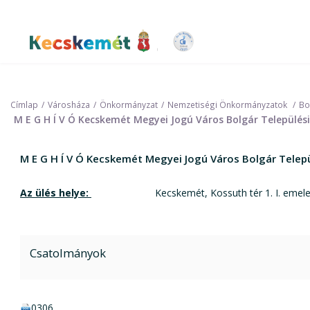
Ugrás
a
tartalomra
Kecskemét Város Honlapja
Címlap
Városháza
Önkormányzat
Nemzetiségi Önkormányzatok
Bo
M E G H Í V Ó Kecskemét Megyei Jogú Város Bolgár Település
M E G H Í V Ó Kecskemét Megyei Jogú Város Bolgár Telep
Az ülés helye:
Kecskemét, Kossuth tér 1. I. emele
Csatolmányok
docx csatolmány:
0306