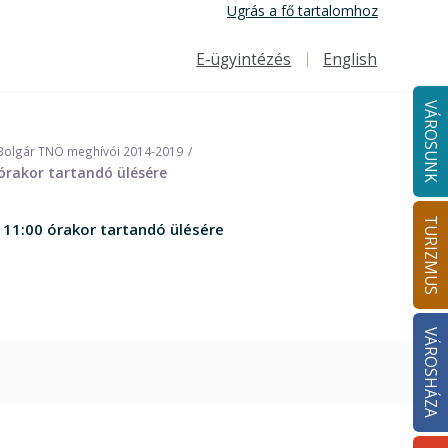
Ugrás a fő tartalomhoz
E-ügyintézés
English
Felső navigáció
VÁROSUNK
Bolgár TNÖ meghívói 2014-2019
órakor tartandó ülésére
TURIZMUS
 11:00 órakor tartandó ülésére
VÁROSHÁZA