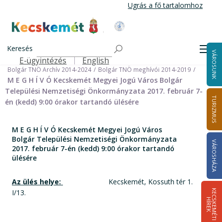
Ugrás
Ugrás a fő tartalomhoz
a
tartalomra
Kecskemét Város Honlapja
Címlap
Városháza
Önkormányzat
Keresés
Nemzetiségi Önkormányzatok
Men
VÁROSUNK
Bolgár Települési Nemzetiségi Önkormányzat
E-ügyintézés
English
Felső navigáció
Bolgár TNÖ Archív 2014-2024
Bolgár TNÖ meghívói 2014-2019
M E G H Í V Ó Kecskemét Megyei Jogú Város Bolgár
Települési Nemzetiségi Önkormányzata 2017. február 7-
TURIZMUS
én (kedd) 9:00 órakor tartandó ülésére
M E G H Í V Ó Kecskemét Megyei Jogú Város
Bolgár Települési Nemzetiségi Önkormányzata
VÁROSHÁZA
2017. február 7-én (kedd) 9:00 órakor tartandó
ülésére
Az ülés helye:
Kecskemét, Kossuth tér 1.
I/13.
K
E
C
S
K
E
M
É
T
I
Í
R
E
H
K