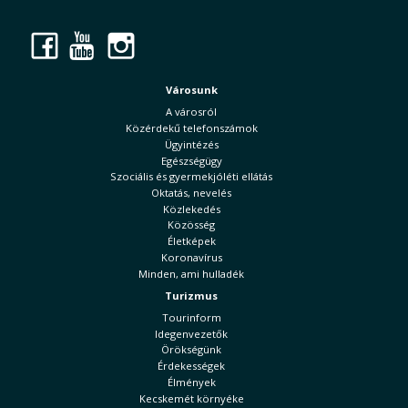
Facebook
YouTube
Instagram
Városunk
A városról
Közérdekű telefonszámok
Ügyintézés
Egészségügy
Szociális és gyermekjóléti ellátás
Oktatás, nevelés
Közlekedés
Közösség
Életképek
Koronavírus
Minden, ami hulladék
Turizmus
Tourinform
Idegenvezetők
Örökségünk
Érdekességek
Élmények
Kecskemét környéke