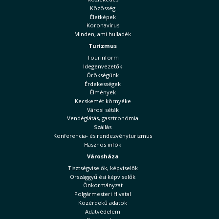
Közösség
Életképek
Koronavírus
Minden, ami hulladék
Turizmus
Tourinform
Idegenvezetők
Örökségünk
Érdekességek
Élmények
Kecskemét környéke
Városi séták
Vendéglátás, gasztronómia
Szállás
Konferencia- és rendezvényturizmus
Hasznos infók
Városháza
Tisztségviselők, képviselők
Országgyűlési képviselők
Önkormányzat
Polgármesteri Hivatal
Közérdekű adatok
Adatvédelem