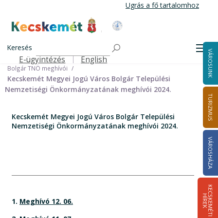
Ugrás
Ugrás a fő tartalomhoz
a
tartalomra
Kecskemét Város Honlapja
Címlap
Városháza
Önkormányzat
Keresés
Nemzetiségi Önkormányzatok
Men
VÁROSUNK
Bolgár Települési Nemzetiségi Önkormányzat
E-ügyintézés
English
Felső navigáció
Bolgár TNÖ meghívói
Kecskemét Megyei Jogú Város Bolgár Települési
Nemzetiségi Önkormányzatának meghívói 2024.
TURIZMUS
Kecskemét Megyei Jogú Város Bolgár Települési
Nemzetiségi Önkormányzatának meghívói 2024.
VÁROSHÁZA
K
E
C
S
K
E
M
É
T
I
Í
R
E
H
K
1.
Meghívó 12. 06.