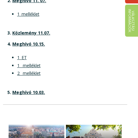
2.
Meghívó 11. 07.
I
K
V
Á
L
A
S
Z
T
Á
S
I
N
F
O
R
M
Á
C
I
Ó
1_melléklet
3.
Közlemény 11.07.
4.
Meghívó 10.15.
1_ET
1_ melléklet
2_ melléklet
5.
Meghívó 10.03.