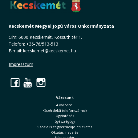
Kecskemét Megyei Jogú Város Önkormányzata
Cím: 6000 Kecskemét, Kossuth tér 1.
Telefon: +36-76/513-513
E-mail:
kecskemet@kecskemet.hu
Impresszum
Facebook
YouTube
Instagram
Városunk
A városról
Közérdekű telefonszámok
Ügyintézés
Egészségügy
Szociális és gyermekjóléti ellátás
Oktatás, nevelés
Közlekedés