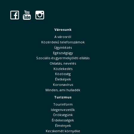
Facebook
YouTube
Instagram
Városunk
A városról
Közérdekű telefonszámok
Ügyintézés
Egészségügy
Szociális és gyermekjóléti ellátás
Oktatás, nevelés
Közlekedés
Közösség
Életképek
Koronavírus
Minden, ami hulladék
Turizmus
Tourinform
Idegenvezetők
Örökségünk
Érdekességek
Élmények
Kecskemét környéke