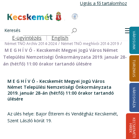
Ugrás
Ugrás a fő tartalomhoz
a
tartalomra
Kecskemét Város Honlapja
Címlap
Városháza
Önkormányzat
Keresés
Nemzetiségi Önkormányzatok
Men
VÁROSUNK
Német Települési Nemzetiségi Önkormányzat
E-ügyintézés
English
Felső navigáció
Német TNÖ Archív 2014-2024
Német TNÖ meghívói 2014-2019
M E G H Í V Ó - Kecskemét Megyei Jogú Város Német
Települési Nemzetiségi Önkormányzata 2019. január 28-
TURIZMUS
án (hétfő) 11:00 órakor tartandó ülésére
M E G H Í V Ó - Kecskemét Megyei Jogú Város
Német Települési Nemzetiségi Önkormányzata
VÁROSHÁZA
2019. január 28-án (hétfő) 11:00 órakor tartandó
ülésére
Az ülés helye: Bajor Étterem és Vendégház Kecskemét,
Szent László körút 19.
K
E
C
S
K
E
M
É
T
I
Í
R
E
H
K