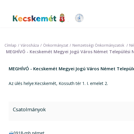
Ugrás
a
tartalomra
Kecskemét Város Honlapja
Címlap
Városháza
Önkormányzat
Nemzetiségi Önkormányzatok
Né
MEGHÍVÓ - Kecskemét Megyei Jogú Város Német Települési Ne
MEGHÍVÓ - Kecskemét Megyei Jogú Város Német Település
Az ülés helye:Kecskemét, Kossuth tér 1. I. emelet 2.
Csatolmányok
doc csatolmány:
0918-mh német