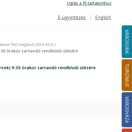
Ugrás a fő tartalomhoz
E-ügyintézés
English
Felső navigáció
VÁROSUNK
Német TNÖ meghívói 2014-2019
0 órakor tartandó rendkívüli ülésére
TURIZMUS
k) 9:30 órakor tartandó rendkívüli ülésére
VÁROSHÁZA