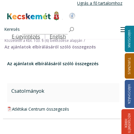
Ugrás
Ugrás a fő tartalomhoz
a
tartalomra
Kecskemét Város Honlapja
Címlap
Városháza
Önkormányzat
Pályázatok, beszerzések
Közbeszerzések és a közbeszerzésekről szóló 2015. évi CXLIII.
Keresés
Men
VÁROSUNK
törvényben meghatározott közzétételi kötelezettségek
E-ügyintézés
English
Felső navigáció
Közzététel a Kbt. 103. § (6) bekezdése alapján
Az ajánlatok elbírálásáról szóló összegezés
TURIZMUS
Az ajánlatok elbírálásáról szóló összegezés
VÁROSHÁZA
Csatolmányok
pdf csatolmány:
Atlétikai Centrum összegezés
K
E
C
S
K
E
M
É
T
I
Í
R
E
H
K