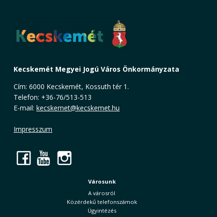
Kecskemét Megyei Jogú Város Önkormányzata
Cím: 6000 Kecskemét, Kossuth tér 1.
Telefon: +36-76/513-513
E-mail:
kecskemet@kecskemet.hu
Impresszum
Facebook
YouTube
Instagram
Városunk
A városról
Közérdekű telefonszámok
Ügyintézés