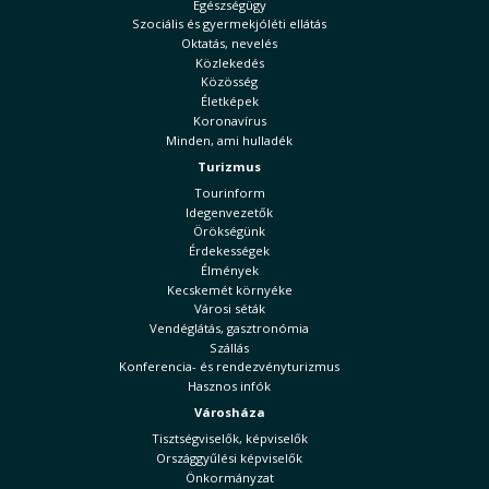
Egészségügy
Szociális és gyermekjóléti ellátás
Oktatás, nevelés
Közlekedés
Közösség
Életképek
Koronavírus
Minden, ami hulladék
Turizmus
Tourinform
Idegenvezetők
Örökségünk
Érdekességek
Élmények
Kecskemét környéke
Városi séták
Vendéglátás, gasztronómia
Szállás
Konferencia- és rendezvényturizmus
Hasznos infók
Városháza
Tisztségviselők, képviselők
Országgyűlési képviselők
Önkormányzat