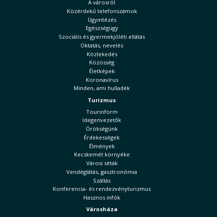
A városról
Közérdekű telefonszámok
Ügyintézés
Egészségügy
Szociális és gyermekjóléti ellátás
Oktatás, nevelés
Közlekedés
Közösség
Életképek
Koronavírus
Minden, ami hulladék
Turizmus
Tourinform
Idegenvezetők
Örökségünk
Érdekességek
Élmények
Kecskemét környéke
Városi séták
Vendéglátás, gasztronómia
Szállás
Konferencia- és rendezvényturizmus
Hasznos infók
Városháza