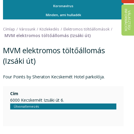
Koronavírus
I
K
V
Á
L
A
S
Z
T
Á
S
I
N
F
O
R
M
Á
C
I
Ó
Minden, ami hulladék
Címlap
Városunk
Közlekedés
Elektromos töltőállomások
MVM elektromos töltőállomás (Izsáki út)
MVM elektromos töltőállomás
(Izsáki út)
Four Points by Sheraton Kecskemét Hotel parkolója.
Cím
6000 Kecskemét Izsáki út 6.
Útvonaltervezés