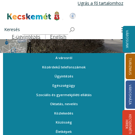
Ugrás
Ugrás a fő tartalomhoz
a
tartalomra
Kecskemét Város Honlapja
Keresés
Men
VÁROSUNK
E-ügyintézés
English
Felső navigáció
A városról
TURIZMUS
Közérdekű telefonszámok
Ügyintézés
Egészségügy
VÁROSHÁZA
Szociális és gyermekjóléti ellátás
Oktatás, nevelés
Közlekedés
K
E
C
S
K
E
M
É
T
I
Í
R
E
H
K
Közösség
Életképek