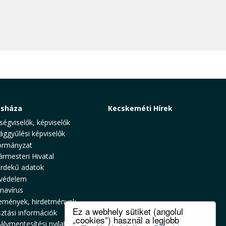
osháza
Kecskeméti Hírek
ségviselők, képviselők
ággyűlési képviselők
rmányzat
ármesteri Hivatal
rdekű adatok
védelem
navírus
emények, hirdetmények
Ez a webhely sütiket (angolul
sztási információk
„cookies”) használ a legjobb
álymentesítési nyilatkozat