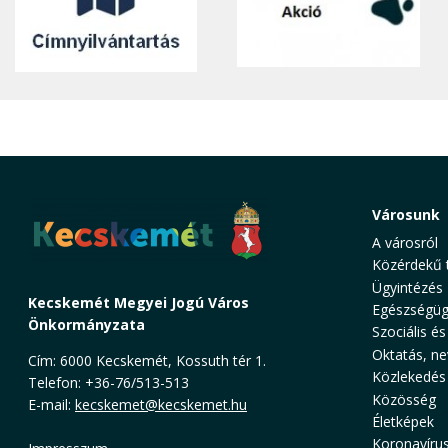
Városunk
A városról
Közérdekű 
Ügyintézés
Kecskemét Megyei Jogú Város
Egészségüg
Önkormányzata
Szociális és
Oktatás, ne
Cím: 6000 Kecskemét, Kossuth tér 1.
Közlekedés
Telefon: +36-76/513-513
Közösség
E-mail:
kecskemet@kecskemet.hu
Életképek
Koronavíru