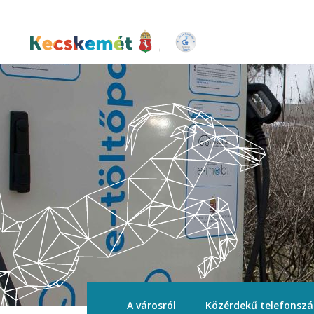
Ugrás
a
tartalomra
Kecskemét Város Honlapja
A városról
Közérdekű telefonsz