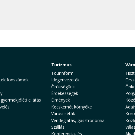
Turizmus
Vár
Tourinform
Tiszt
telefonszámok
Idegenvezetők
Orsz
Örökségünk
Önko
y
Érdekességek
Polg
 gyermekjóléti ellátás
Élmények
Közé
velés
Kecskemét környéke
Adat
Városi séták
Koro
Vendéglátás, gasztronómia
Közl
Szállás
Vála
s
Konferencia- és
Akad