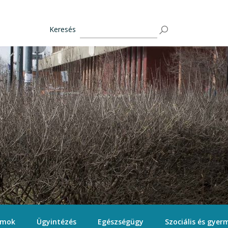
Keresés
ámok
Ügyintézés
Egészségügy
Szociális és gyerm