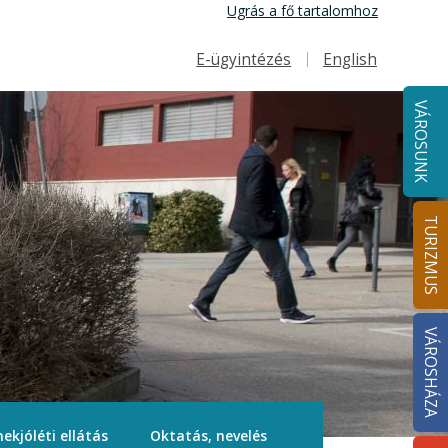
Ugrás a fő tartalomhoz
E-ügyintézés
English
Felső navigáció
VÁROSUNK
TURIZMUS
VÁROSHÁZA
ekjóléti ellátás
Oktatás, nevelés