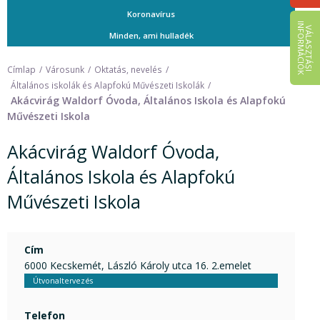
Koronavírus
I
K
V
Á
L
A
S
Z
T
Á
S
I
N
F
O
R
M
Á
C
I
Ó
Minden, ami hulladék
Címlap
Városunk
Oktatás, nevelés
Általános iskolák és Alapfokú Művészeti Iskolák
Akácvirág Waldorf Óvoda, Általános Iskola és Alapfokú
Művészeti Iskola
Akácvirág Waldorf Óvoda,
Általános Iskola és Alapfokú
Művészeti Iskola
Cím
6000 Kecskemét, László Károly utca 16. 2.emelet
Útvonaltervezés
Telefon