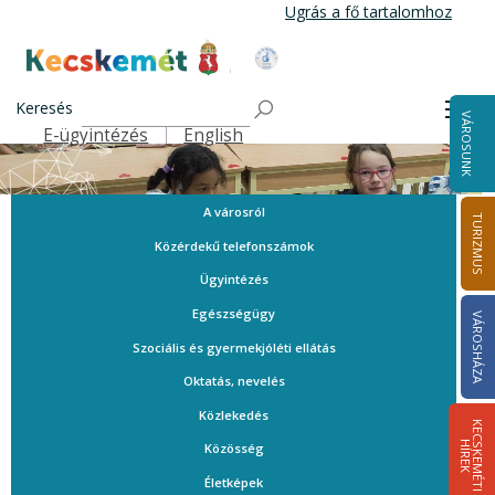
Ugrás
Ugrás a fő tartalomhoz
a
tartalomra
Kecskemét Város Honlapja
Keresés
Men
VÁROSUNK
E-ügyintézés
English
Felső navigáció
A városról
TURIZMUS
Közérdekű telefonszámok
Ügyintézés
Egészségügy
VÁROSHÁZA
Szociális és gyermekjóléti ellátás
Oktatás, nevelés
Közlekedés
K
E
C
S
K
E
M
É
T
I
Í
R
E
H
K
Közösség
Életképek