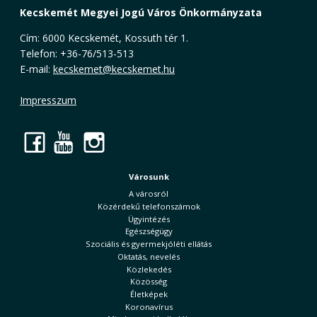
Kecskemét Megyei Jogú Város Önkormányzata
Cím: 6000 Kecskemét, Kossuth tér 1.
Telefon: +36-76/513-513
E-mail:
kecskemet@kecskemet.hu
Impresszum
Facebook
YouTube
Instagram
Városunk
A városról
Közérdekű telefonszámok
Ügyintézés
Egészségügy
Szociális és gyermekjóléti ellátás
Oktatás, nevelés
Közlekedés
Közösség
Életképek
Koronavírus