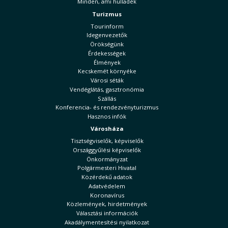
Minden, ami hulladék
Turizmus
Tourinform
Idegenvezetők
Örökségünk
Érdekességek
Élmények
Kecskemét környéke
Városi séták
Vendéglátás, gasztronómia
Szállás
Konferencia- és rendezvényturizmus
Hasznos infók
Városháza
Tisztségviselők, képviselők
Országgyűlési képviselők
Önkormányzat
Polgármesteri Hivatal
Közérdekű adatok
Adatvédelem
Koronavírus
Közlemények, hirdetmények
Választási információk
Akadálymentesítési nyilatkozat