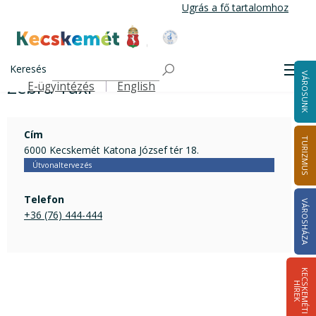
Ugrás
Ugrás a fő tartalomhoz
a
tartalomra
Kecskemét Város Honlapja
Zebra Taxi
Címlap
Keresés
Men
VÁROSUNK
Zebra Taxi
E-ügyintézés
English
Felső navigáció
Cím
TURIZMUS
6000 Kecskemét Katona József tér 18.
Útvonaltervezés
Telefon
VÁROSHÁZA
+36 (76) 444-444
K
E
C
S
K
E
M
É
T
I
Í
R
E
H
K