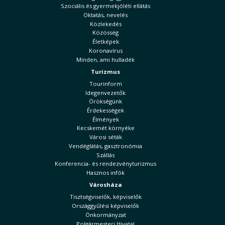
Szociális és gyermekjóléti ellátás
Oktatás, nevelés
Közlekedés
Közösség
Életképek
Koronavírus
Minden, ami hulladék
Turizmus
Tourinform
Idegenvezetők
Örökségünk
Érdekességek
Élmények
Kecskemét környéke
Városi séták
Vendéglátás, gasztronómia
Szállás
Konferencia- és rendezvényturizmus
Hasznos infók
Városháza
Tisztségviselők, képviselők
Országgyűlési képviselők
Önkormányzat
Polgármesteri Hivatal