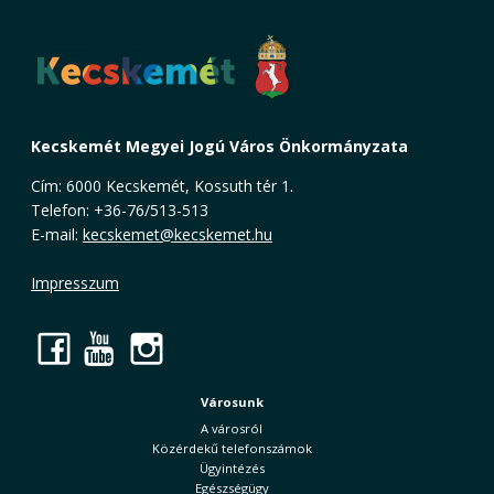
Kecskemét Megyei Jogú Város Önkormányzata
Cím: 6000 Kecskemét, Kossuth tér 1.
Telefon: +36-76/513-513
E-mail:
kecskemet@kecskemet.hu
Impresszum
Facebook
YouTube
Instagram
Városunk
A városról
Közérdekű telefonszámok
Ügyintézés
Egészségügy