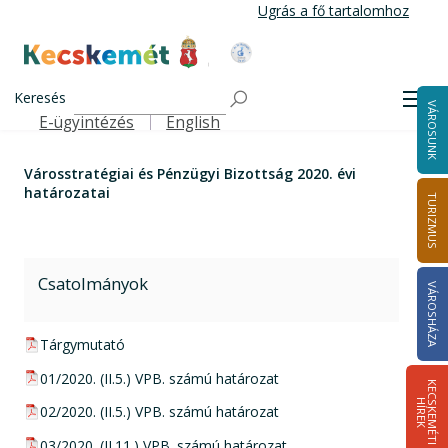
Ugrás
Ugrás a fő tartalomhoz
a
tartalomra
Kecskemét Város Honlapja
Címlap
Városstratégiai és Pénzügyi Bizottság 2020. évi
Keresés
Men
VÁROSUNK
határozatai
E-ügyintézés
English
Felső navigáció
Városstratégiai és Pénzügyi Bizottság 2020. évi
határozatai
TURIZMUS
Csatolmányok
VÁROSHÁZA
pdf csatolmány:
Tárgymutató
pdf csatolmány:
01/2020. (II.5.) VPB. számú határozat
K
E
C
S
K
E
M
É
T
I
Í
R
E
H
K
pdf csatolmány:
02/2020. (II.5.) VPB. számú határozat
pdf csatolmány:
03/2020. (II.11.) VPB. számú határozat