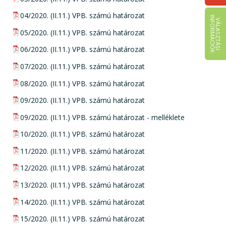
pdf csatolmány:
04/2020. (II.11.) VPB. számú határozat
I
K
V
Á
L
A
S
Z
T
Á
S
I
N
F
O
R
M
Á
C
I
Ó
pdf csatolmány:
05/2020. (II.11.) VPB. számú határozat
pdf csatolmány:
06/2020. (II.11.) VPB. számú határozat
pdf csatolmány:
07/2020. (II.11.) VPB. számú határozat
pdf csatolmány:
08/2020. (II.11.) VPB. számú határozat
pdf csatolmány:
09/2020. (II.11.) VPB. számú határozat
pdf csatolmány:
09/2020. (II.11.) VPB. számú határozat - melléklete
pdf csatolmány:
10/2020. (II.11.) VPB. számú határozat
pdf csatolmány:
11/2020. (II.11.) VPB. számú határozat
pdf csatolmány:
12/2020. (II.11.) VPB. számú határozat
pdf csatolmány:
13/2020. (II.11.) VPB. számú határozat
pdf csatolmány:
14/2020. (II.11.) VPB. számú határozat
pdf csatolmány:
15/2020. (II.11.) VPB. számú határozat