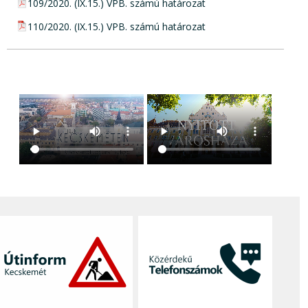
pdf csatolmány:
109/2020. (IX.15.) VPB. számú határozat
pdf csatolmány:
110/2020. (IX.15.) VPB. számú határozat