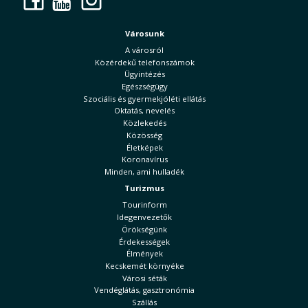
Városunk
A városról
Közérdekű telefonszámok
Ügyintézés
Egészségügy
Szociális és gyermekjóléti ellátás
Oktatás, nevelés
Közlekedés
Közösség
Életképek
Koronavírus
Minden, ami hulladék
Turizmus
Tourinform
Idegenvezetők
Örökségünk
Érdekességek
Élmények
Kecskemét környéke
Városi séták
Vendéglátás, gasztronómia
Szállás